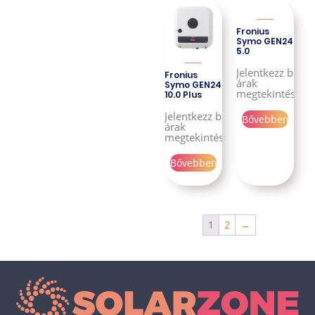
Fronius
Symo GEN24
5.0
Jelentkezz be az
Fronius
árak
Symo GEN24
megtekintéséhe
10.0 Plus
Jelentkezz be az
Bővebben
árak
megtekintéséhez!
Bővebben
1
2
→