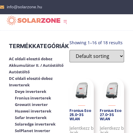
info@solarzone.hu
Showing 1–16 of 18 results
TERMÉKKATEGÓRIÁK
AC oldali elosztó doboz
Akkumulátor II. / Autóstöltő
Autóstöltő
DC oldali elosztó doboz
Inverterek
Deye inverterek
Fronius inverterek
Growatt inverter
Fronius Eco
Fronius Eco
Huawei inverterek
25.0-3S
27.0-3S
Sofar Inverterek
WLAN
WLAN
Solaredge inverterek
Jelentkezz be az
Jelentkezz be az
SolPlanet Inverter
árak
árak