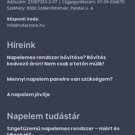
Adószám: 23307353-2-07 | Cégjegyzékszám: 07-09-034670
Székhely: 8000 Székesfehérvár, Palotai u. 4.
Központi iroda:
info@solarzone.hu
Híreink
Napelemes rendszer bővítése? Bővítés
kedvező áron! Nem csak a tetőn múlik!
Mennyi napelem panelre van szükségem?
A napelem jövője
Napelem tudástár
Szigetüzemű napelemes rendszer – miért és
kiknek jó?