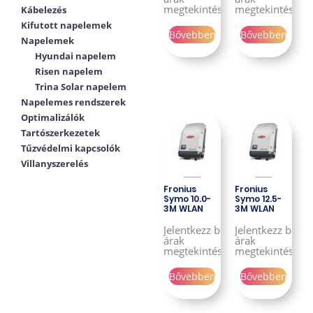
megtekintéséhez!
megtekintéséhe
Kábelezés
Kifutott napelemek
Bővebben
Bővebben
Napelemek
Hyundai napelem
Risen napelem
Trina Solar napelem
Napelemes rendszerek
Optimalizálók
Tartószerkezetek
Tűzvédelmi kapcsolók
Villanyszerelés
Fronius
Fronius
Symo 10.0-
Symo 12.5-
3M WLAN
3M WLAN
Jelentkezz be az
Jelentkezz be az
árak
árak
megtekintéséhez!
megtekintéséhe
Bővebben
Bővebben