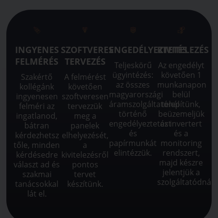
INGYENES
SZOFTVERES
ENGEDÉLYEZTETÉS
KIVITELEZÉS
FELMÉRÉS
TERVEZÉS
Teljeskörű
Az engedélyt
ügyintézés:
követően 1
Szakértő
A felmérést
az összes
munkanapon
kollégánk
követően
magyarországi
belül
ingyenesen
szoftveresen
áramszolgáltatónál
telepítünk,
felméri az
tervezzük
történő
beüzemeljük
ingatlanod,
meg a
engedélyeztetést
az invertert
bátran
panelek
és
és a
kérdezhetsz
elhelyezését,
papírmunkát
monitoring
tőle, minden
a
elintézzük.
rendszert,
kérdésedre
kivitelezésről
majd készre
választ ad és
pontos
jelentjük a
szakmai
tervet
szolgáltatódnál.
tanácsokkal
készítünk.
lát el.