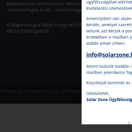
ügyfélszolgálati elérhe
Napelemes rendszerek akkumulátorral:
kivitelezési ütemezések
Technológia, Árak, Lehetőségek
Amennyiben van olyan 
A Napenergia Plusz Program 2024: Napelem
kérdés, amelyet szere
Plusz Támogatás
velünk, azt kérjük a po
érdekében e-mailben je
alábbi email címen:
info@solarzone.
Amint tudunk további i
mailben jelentkezni fo
Köszönjük türelmét és
Minden jog fenntartva © 2021-2025 Solar Zone Magyarország Kft.
Üdvözlettel,
Solar Zone Ügyfélszolg