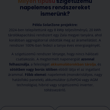
Milyen típusú
szigetüzemű
napelemes rendszereket
ismerünk?
Példa SolarZone projektre:
2024-ben telepítettünk egy 8 kWp teljesítményű, 20 kWh
tárolókapacitású rendszert egy Zala megyei tanyára, ahol
korábban aggregátorral oldották meg az áramellátást. A
rendszer 100%-ban fedezi a tanya éves energiaigényét.
A szigetüzemű rendszer lényege, hogy nincs hálózati
csatlakozás. A megtermelt napenergiát
azonnal
felhasználja
, a felesleget
akkumulátorokban tárolja
, és
sötétben vagy borús időben
ebből látja el az ingatlant
árammal.
Főbb elemei:
napelemek (monokristályos, nagy
hatásfokú panelek), akkumulátor (LiFePO4 vagy AGM
technológia), hibrid vagy szigetüzemű inverter,
töltésvezérlő.