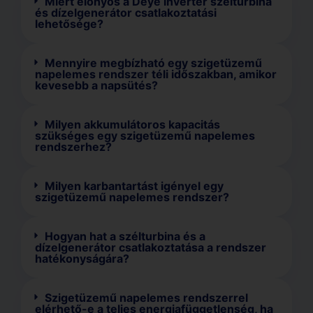
Miért előnyös a Deye inverter szélturbina
és dízelgenerátor csatlakoztatási
lehetősége?
Mennyire megbízható egy szigetüzemű
napelemes rendszer téli időszakban, amikor
kevesebb a napsütés?
Milyen akkumulátoros kapacitás
szükséges egy szigetüzemű napelemes
rendszerhez?
Milyen karbantartást igényel egy
szigetüzemű napelemes rendszer?
Hogyan hat a szélturbina és a
dízelgenerátor csatlakoztatása a rendszer
hatékonyságára?
Szigetüzemű napelemes rendszerrel
elérhető-e a teljes energiafüggetlenség, ha