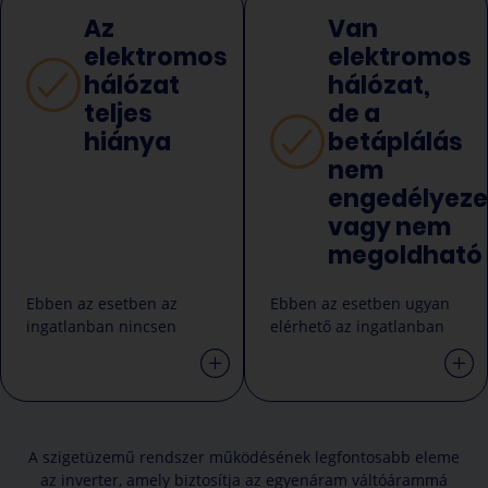
Az
Van
elektromos
elektromos
hálózat
hálózat,
teljes
de a
hiánya
betáplálás
nem
engedélyeze
vagy nem
megoldható
Ebben az esetben az
Ebben az esetben ugyan
ingatlanban nincsen
elérhető az ingatlanban
bevezetve az elektromos
az elektromos hálózat
hálózat, így a teljes
azonban annak
ingatlan elektromos
használata drága, vagy a
ellátását kell napelemes
visszatáplálás nem
rendszerrel megoldani.
megengedett. Ilyen
A szigetüzemű rendszer működésének legfontosabb eleme
esetben egy teljesen
az inverter, amely biztosítja az egyenáram váltóárammá
önálló áramkört építünk