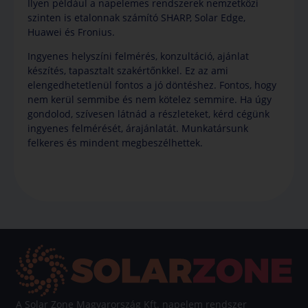
Ilyen például a napelemes rendszerek nemzetközi
szinten is etalonnak számító SHARP, Solar Edge,
Huawei és Fronius.
Ingyenes helyszíni felmérés, konzultáció, ajánlat
készítés, tapasztalt szakértőnkkel. Ez az ami
elengedhetetlenül fontos a jó döntéshez. Fontos, hogy
nem kerül semmibe és nem kötelez semmire. Ha úgy
gondolod, szívesen látnád a részleteket, kérd cégünk
ingyenes felmérését, árajánlatát. Munkatársunk
felkeres és mindent megbeszélhettek.
A Solar Zone Magyarország Kft. napelem rendszer