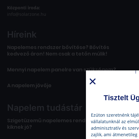
Központi iroda:
info@solarzone.hu
Híreink
Napelemes rendszer bővítése? Bővítés
kedvező áron! Nem csak a tetőn múlik!
Mennyi napelem panelre van szükségem?
A napelem jövője
Tisztelt Ü
Napelem tudástár
Ezúton szeretnénk tájé
Szigetüzemű napelemes rendszer – miért és
vállalatunknál az elmú
kiknek jó?
adminisztratív és szer
zajlik, ami átmenetileg 