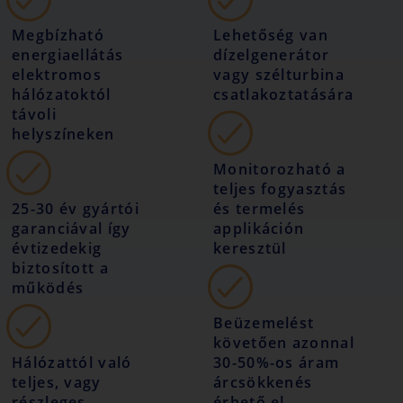
Megbízható
Lehetőség van
energiaellátás
dízelgenerátor
elektromos
vagy szélturbina
hálózatoktól
csatlakoztatására
távoli
helyszíneken
Monitorozható a
teljes fogyasztás
25-30 év gyártói
és termelés
garanciával így
applikáción
évtizedekig
keresztül
biztosított a
működés
Beüzemelést
követően azonnal
Hálózattól való
30-50%-os áram
teljes, vagy
árcsökkenés
részleges
érhető el