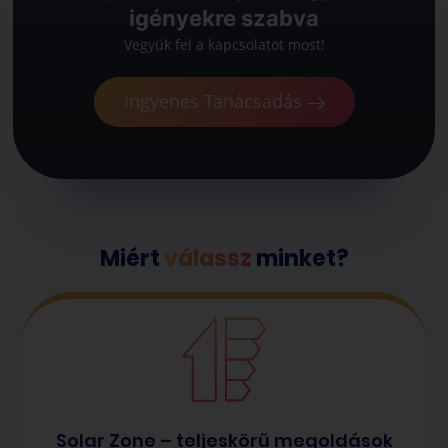
igényekre szabva
Vegyük fel a kapcsolatot most!
Ingyenes Tanácsadás
Miért
válassz
minket?
Solar Zone – teljeskörű megoldások