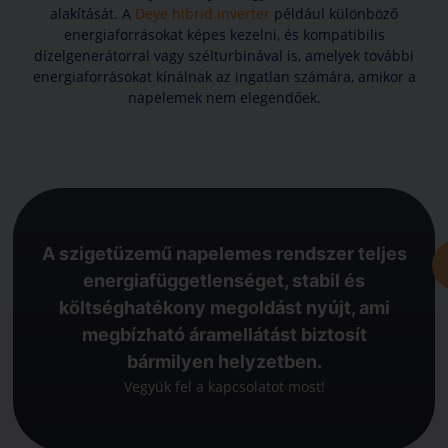
alakítását. A
Deye hibrid inverter
például különböző
ki a napelemes rendszer
energiaforrásokat képes kezelni, és kompatibilis
számára, amelyről
dízelgenerátorral vagy szélturbinával is, amelyek további
biztosítottak bizonyos
energiaforrásokat kínálnak az ingatlan számára, amikor a
fogyasztók (pl: hűtő,
napelemek nem elegendőek.
kamerarendszer, fűtés,
stb) áramellátása.
A szigetüzemű napelemes rendszer teljes
energiafüggetlenséget, stabil és
költséghatékony megoldást nyújt, ami
megbízható áramellátást biztosít
bármilyen helyzetben.
Vegyük fel a kapcsolatot most!