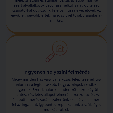
megbízhatóan és stabilan végzik az adott munkát
ezért alvállalkozók bevonása nélkül, saját kivitelező
csapatokkal dolgozunk, felelős műszaki vezetővel. Az
egyik legnagyobb érték, ha jó szívvel tovább ajánlanak
minket.
Ingyenes helyszíni felmérés
Ahogy minden ház vagy vállalkozás felépítésénél, úgy
nálunk is a legfontosabb, hogy az alapok rendben
legyenek. Ezért kínálunk minden kötelezettségtől
mentes, részletes állapotfelmérést, konzultációt. Az
állapotfelmérés során szakértőnk személyesen méri
fel az ingatlant, így pontos képet kapunk a szükséges
munkálatokról.