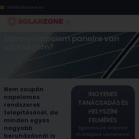
info@solarzone.hu
Mennyi napelem panelre van
szükségem?
Nem csupán
INGYENES
napelemes
TANÁCSADÁS ÉS
rendszerek
HELYSZÍNI
telepítésénél, de
FELMÉRÉS
minden egyes
nagyobb
Egyeztessünk időpontot
és kollégánk személyesen
beruházásnál is