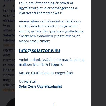
zajlik, ami átmenetileg érintheti az
A rengeteg kérdésre
ügyfélszolgálati elérhetőségeket és a
rengeteg válasz is érkezik, és
kivitelezési ütemezéseket is.
ezek között nagyon könnyű
elveszni. A jó hír viszont az,
Amennyiben van olyan információ vagy
hogy megannyi segítség
kérdés, amelyet szeretne megosztani
állhat a rendelkezésünkre! A
velünk, azt kérjük a pontos rögzíthetőség
SolarZone
weboldalán
érdekében e-mailben jelezze felénk az
található
Napelem
alábbi email címen:
Kalkulátorral
pofon
info@solarzone.hu
egyszerűen, pár kattintás
alatt megtudhatjuk a
Amint tudunk további információt adni, e-
lényeges dolgokat egy
mailben jelentkezni fogunk.
releváns árajánlattal
kiegészítve. Ezen felül
Köszönjük türelmét és megértését.
viszont a legbiztosabb válasz
mégis akkor adható, ha
Üdvözlettel,
felkeres minket valamelyik
Solar Zone Ügyfélszolgálat
elérhetőségünkön
!