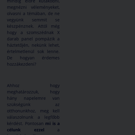
mindig előre kutakodni,
megnézni véleményeket,
olvasni a témában, de ne
vegyünk semmit se
készpénznek. Attól még
hogy a szomszédnak X
darab panel pompázik a
háztetőjén, nekünk lehet,
értelmetlenül sok lenne.
De hogyan érdemes
hozzákezdeni?
Ahhoz hogy
meghatározzuk, hogy
hány napelemre van
szükségünk az
otthonunkhoz, meg kell
válaszolnunk a legfőbb
kérdést. Pontosan
mi is a
célunk ezzel
a