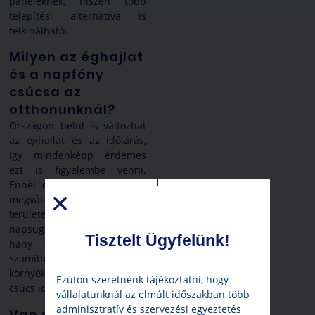
paneleknek, hiszen több
telepítési alternatíva is
felkínálható.
Milyen az éghajlat
és a napfény
csúcsa az
otthonunknál?
Országon belül is változhat
az éghajlat és az időjárás,
így mindenképp érdemes
ezt is figyelembe venni.
Ennél egy fokkal fontosabb
megválaszolni, hogy az adott
területen milyen mértékű a
napsugárzás. Körülbelül
Tisztelt Ügyfelünk!
hány órányi napfényre
számíthatunk átlagosan a
környéken? Mekkora ennek a
Ezúton szeretnénk tájékoztatni, hogy
csúcs ideje?
vállalatunknál az elmúlt időszakban több
adminisztratív és szervezési egyeztetés
Van segítség!