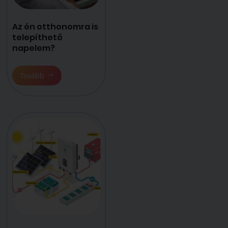
Az én otthonomra is
telepíthető
napelem?
Tovább