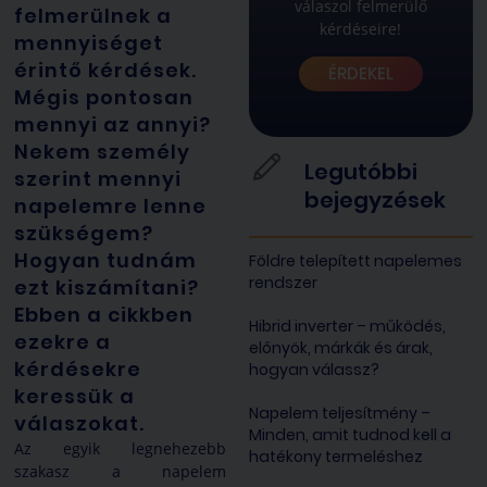
válaszol felmerülő
felmerülnek a
kérdéseire!
mennyiséget
érintő kérdések.
ÉRDEKEL
Mégis pontosan
mennyi az annyi?
Nekem személy
Legutóbbi
szerint mennyi
bejegyzések
napelemre lenne
szükségem?
Hogyan tudnám
Földre telepített napelemes
rendszer
ezt kiszámítani?
Ebben a cikkben
Hibrid inverter – működés,
ezekre a
előnyök, márkák és árak,
kérdésekre
hogyan válassz?
keressük a
Napelem teljesítmény –
válaszokat.
Minden, amit tudnod kell a
Az egyik legnehezebb
hatékony termeléshez
szakasz a napelem