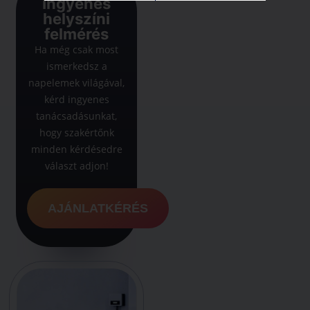
Ingyenes
helyszíni
felmérés
Ha még csak most
ismerkedsz a
napelemek világával,
kérd ingyenes
tanácsadásunkat,
hogy szakértőnk
minden kérdésedre
választ adjon!
AJÁNLATKÉRÉS