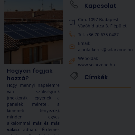
Kapcsolat
Cím: 1097 Budapest,
Vágóhíd utca 3. F épület
Tel: +36 70 635 0487
Email:
ajanlatkeres@solarzone.hu
Weboldal:
www.solarzone.hu
Hogyan fogjak
Címkék
hozzá?
Hogy mennyi napelemre
van szükségünk
(mekkorák legyenek a
panelek méretei, a
kimeneti tényezők),
minden egyes
alkalommal
más és más
válasz
adható. Érdemes