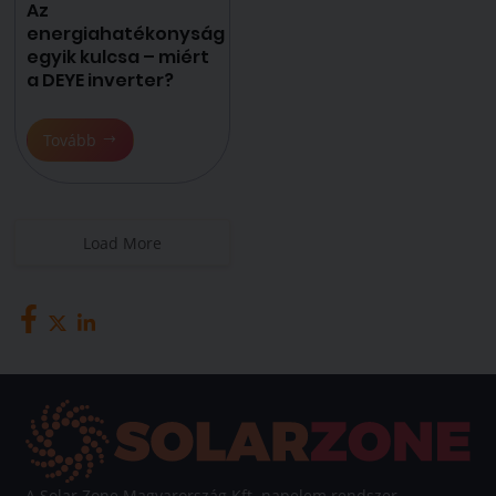
Az
energiahatékonyság
egyik kulcsa – miért
a DEYE inverter?
Tovább
Load More
A Solar Zone Magyarország Kft. napelem rendszer