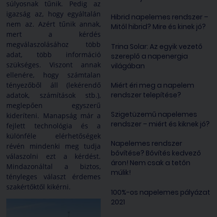
súlyosnak tűnik. Pedig az
igazság az, hogy egyáltalán
Hibrid napelemes rendszer –
nem az. Azért tűnik annak,
Mitől hibrid? Mire és kinek jó?
mert a kérdés
megválaszolásához több
Trina Solar: Az egyik vezető
adat, több információ
szereplő a napenergia
szükséges. Viszont annak
világában
ellenére, hogy számtalan
Miért éri meg a napelem
tényezőből áll (lekérendő
rendszer telepítése?
adatok, számítások stb.),
meglepően egyszerű
Szigetüzemű napelemes
kideríteni. Manapság már a
rendszer – miért és kiknek jó?
fejlett technológia és a
különféle elérhetőségek
Napelemes rendszer
révén mindenki meg tudja
bővítése? Bővítés kedvező
válaszolni ezt a kérdést.
áron! Nem csak a tetőn
Mindazonáltal a biztos,
múlik!
tényleges választ érdemes
szakértőktől kikérni.
100%-os napelemes pályázat
2021