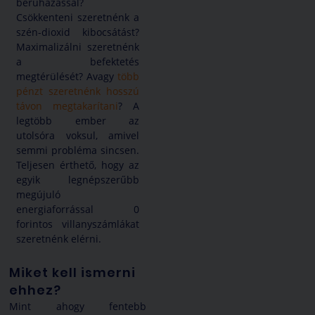
beruházással?
Csökkenteni szeretnénk a
szén-dioxid kibocsátást?
Maximalizálni szeretnénk
a befektetés
megtérülését? Avagy
több
pénzt szeretnénk hosszú
távon megtakarítani
? A
legtöbb ember az
utolsóra voksul, amivel
semmi probléma sincsen.
Teljesen érthető, hogy az
egyik legnépszerűbb
megújuló
energiaforrással 0
forintos villanyszámlákat
szeretnénk elérni.
Miket kell ismerni
ehhez?
Mint ahogy fentebb