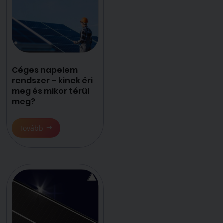
Céges napelem
rendszer – kinek éri
meg és mikor térül
meg?
Tovább