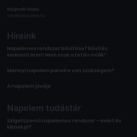
Központi iroda:
info@solarzone.hu
Híreink
Napelemes rendszer bővítése? Bővítés
kedvező áron! Nem csak a tetőn múlik!
Mennyi napelem panelre van szükségem?
A napelem jövője
Napelem tudástár
Szigetüzemű napelemes rendszer – miért és
kiknek jó?