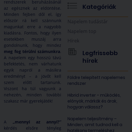
rendszerek beruházásánál
Kategóriák
az egésznek az eldöntése.
Minden fejben dől el, így
először rá kell szánnunk
Napelem tudástár
magunkat erre a nagyobb
Napelem top
kiadásra. Fontos, hogy ilyen
esetekben muszáj arra
Hírek
gondolnunk, hogy mindez
meg fog térülni számunkra
.
Legfrissebb
A napelem egy hosszú távú
hírek
befektetés, nem várhatunk
egyik napról a másikra
eredményt – a jövőt kell
Földre telepített napelemes
szem előtt tartanunk.
rendszer
Viszont ha túl vagyunk a
nehezén, minden további
Hibrid inverter – működés,
előnyök, márkák és árak,
szakasz már gyerekjáték!
hogyan válassz?
Napelem teljesítmény –
A
„mennyi az annyi?”
Minden, amit tudnod kell a
kérdés elsőre tényleg
hatékony termeléshez