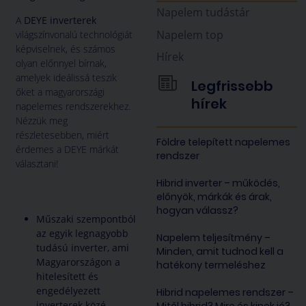
Napelem tudástár
A
DEYE inverterek
Napelem top
világszínvonalú technológiát
képviselnek, és számos
Hírek
olyan előnnyel bírnak,
amelyek ideálissá teszik
Legfrissebb
őket a magyarországi
hírek
napelemes rendszerekhez.
Nézzük meg
részletesebben, miért
Földre telepített napelemes
érdemes a DEYE márkát
rendszer
választani!
Hibrid inverter – működés,
előnyök, márkák és árak,
hogyan válassz?
Műszaki szempontból
az egyik legnagyobb
Napelem teljesítmény –
tudású inverter, ami
Minden, amit tudnod kell a
Magyarországon a
hatékony termeléshez
hitelesített és
engedélyezett
Hibrid napelemes rendszer –
inverterek közé