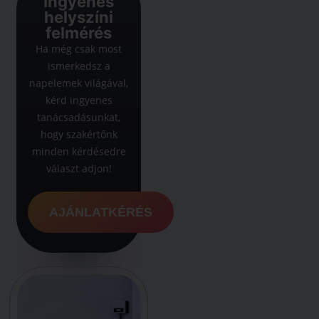
Ingyenes
helyszíni
felmérés
Ha még csak most
ismerkedsz a
napelemek világával,
kérd ingyenes
tanácsadásunkat,
hogy szakértőnk
minden kérdésedre
választ adjon!
AJÁNLATKÉRÉS