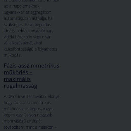
ad a napelemeknek,
ugyanakkor az aggregátort
automatikusan aktiválja, ha
szükséges. Ez a megoldás
ideális például nyaralókban,
vidéki házakban vagy olyan
vállalkozásoknál, ahol
kulcsfontosságú a folyamatos
működés.
Fázis asszimmetrikus
működés –
maximális
rugalmasság
A DEYE inverter további előnye,
hogy fázis asszimmetrikus
működésre is képes, vagyis
képes egy fázison nagyobb
mennyiségű energiát
továbbítani, mint a másikon –