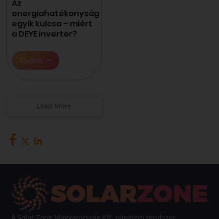
Az
energiahatékonyság
egyik kulcsa – miért
a DEYE inverter?
Tovább
Load More
A Solar Zone Magyarország Kft. napelem rendszer