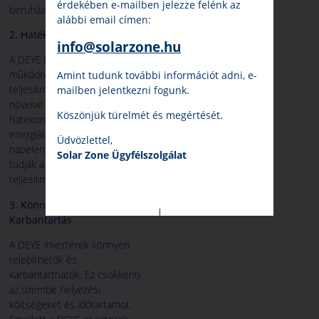
érdekében e-mailben jelezze felénk az
beruházást jelentenek.
alábbi email címen:
2. Hatékony Teljesítmény
info@solarzone.hu
A DEYE inverterek hatékonyan
működnek, minimalizálva a
Amint tudunk további információt adni, e-
teljesítmény veszteségeket és
mailben jelentkezni fogunk.
növelve a napelem rendszer
Köszönjük türelmét és megértését.
hatékonyságát. Ezáltal több
energiát képesek kinyerni a
Üdvözlettel,
napelemekből, és javítani
Solar Zone Ügyfélszolgálat
tudják a rendszer
teljesítményét.
3. Könnyű Telepítés és
Karbantartás
A DEYE inverterek könnyen
telepíthetők és
karbantarthatók. Ez csökkenti
az üzembe helyezési
költségeket és időtartamot.