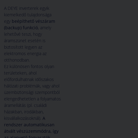
A DEYE inverterek egyik
kiemelkedő tulajdonsága
egy
beépíthető vészáram
(backup) funkció
, amely
lehetővé teszi, hogy
áramszünet esetén is
biztosított legyen az
elektromos energia az
otthonodban.
Ez különösen fontos olyan
területeken, ahol
előfordulhatnak időszakos
hálózati problémák, vagy ahol
üzembiztonsági szempontból
elengedhetetlen a folyamatos
áramellátás (pl. családi
házakban, irodákban,
kisvállalkozásoknál).
A
rendszer automatikusan
átvált vészüzemmódra, így
az alapvető fogyasztók