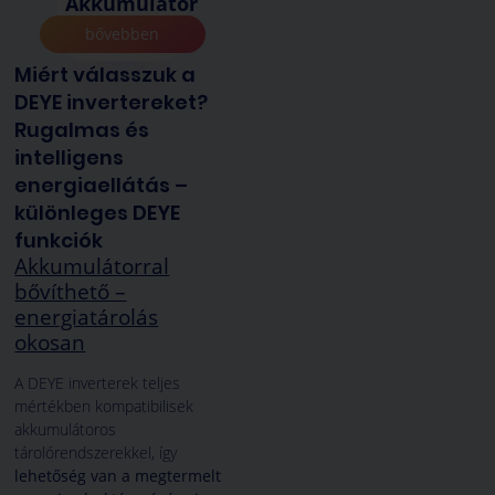
Akkumulátor
bővebben
Miért válasszuk a
DEYE invertereket?
Rugalmas és
intelligens
energiaellátás –
különleges DEYE
funkciók
Akkumulátorral
bővíthető –
energiatárolás
okosan
A DEYE inverterek teljes
mértékben kompatibilisek
akkumulátoros
tárolórendszerekkel, így
lehetőség van a megtermelt