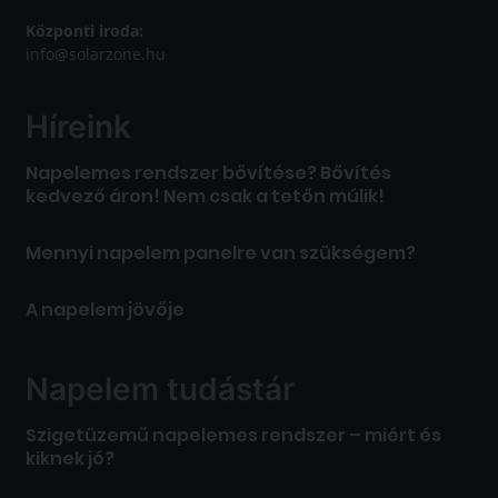
Központi iroda:
info@solarzone.hu
Híreink
Napelemes rendszer bővítése? Bővítés
kedvező áron! Nem csak a tetőn múlik!
Mennyi napelem panelre van szükségem?
A napelem jövője
Napelem tudástár
Szigetüzemű napelemes rendszer – miért és
kiknek jó?