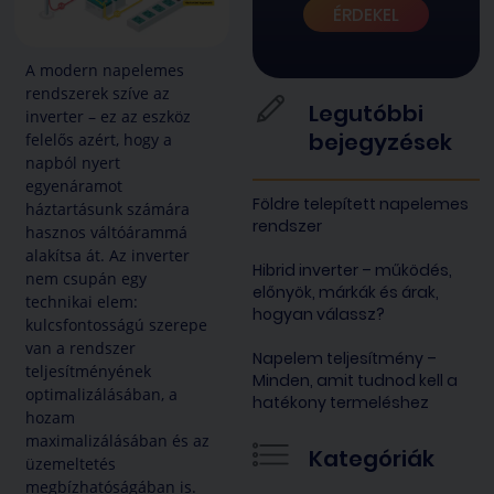
ÉRDEKEL
A modern napelemes
rendszerek szíve az
Legutóbbi
inverter – ez az eszköz
bejegyzések
felelős azért, hogy a
napból nyert
egyenáramot
Földre telepített napelemes
háztartásunk számára
rendszer
hasznos váltóárammá
alakítsa át. Az inverter
Hibrid inverter – működés,
nem csupán egy
előnyök, márkák és árak,
technikai elem:
hogyan válassz?
kulcsfontosságú szerepe
van a rendszer
Napelem teljesítmény –
teljesítményének
Minden, amit tudnod kell a
optimalizálásában, a
hatékony termeléshez
hozam
maximalizálásában és az
Kategóriák
üzemeltetés
megbízhatóságában is.