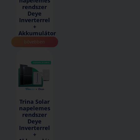
napelemes
rendszer
Deye
Inverterrel
+
Akkumulátor
bővebben
Trina Solar
napelemes
rendszer
Deye
Inverterrel
+