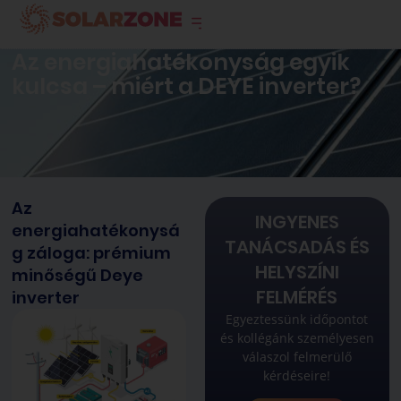
info@solarzone.hu
Az energiahatékonyság egyik
kulcsa – miért a DEYE inverter?
Az
INGYENES
energiahatékonysá
TANÁCSADÁS ÉS
g záloga: prémium
HELYSZÍNI
minőségű Deye
FELMÉRÉS
inverter
Egyeztessünk időpontot
és kollégánk személyesen
válaszol felmerülő
kérdéseire!