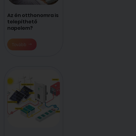
Az én otthonomra is
telepíthető
napelem?
Tovább