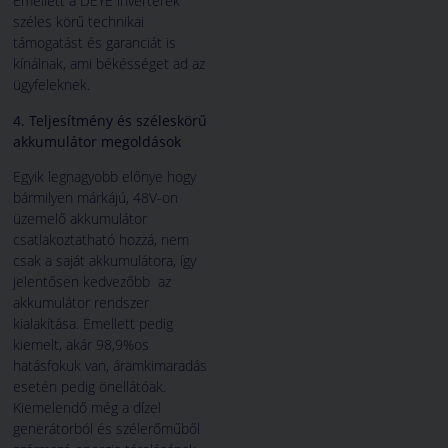
Emellett a DEYE inverterek
széles körű technikai
támogatást és garanciát is
kínálnak, ami békésséget ad az
ügyfeleknek.
4. Teljesítmény és széleskörű
akkumulátor megoldások
Egyik legnagyobb előnye hogy
bármilyen márkájú, 48V-on
üzemelő akkumulátor
csatlakoztatható hozzá, nem
csak a saját akkumulátora, így
jelentősen kedvezőbb az
akkumulátor rendszer
kialakítása. Emellett pedig
kiemelt, akár 98,9%os
hatásfokuk van, áramkimaradás
esetén pedig önellátóak.
Kiemelendő még a dízel
generátorból és szélerőműből