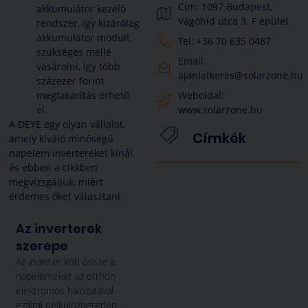
Cím: 1097 Budapest,
akkumulátor kezelő
Vágóhíd utca 3. F épület
rendszer, így kizárólag
akkumulátor modult
Tel: +36 70 635 0487
szükséges mellé
Email:
vásárolni, így több
ajanlatkeres@solarzone.hu
százezer forint
megtakarítás érhető
Weboldal:
el.
www.solarzone.hu
A DEYE egy olyan vállalat,
Címkék
amely kiváló minőségű
napelem invertereket kínál,
és ebben a cikkben
megvizsgáljuk, miért
érdemes őket választani.
Az inverterek
szerepe
Az inverter köti össze a
napelemeket az otthon
elektromos hálózatával –
ezáltal nélkülözhetetlen