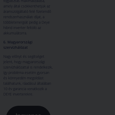
fogyasztás maximalizálása,
amely által csökkenthetjük az
áramszolgáltató felé fizetendő
rendszerhasználati díjat, a
többletenergiát pedig a Deye
hibrid inverter feltölti az
akkumulátorra.
6. Magyarországi
szervízhálózat
Nagy előnyt és segítséget
jelent, hogy magyarországi
szervízhálózattal is rendelkezik,
így probléma esetén gyorsan
és könnyedén megoldást
találhatunk, ráadásul általában
10 év garancia vonatkozik a
DEYE inverterekre.