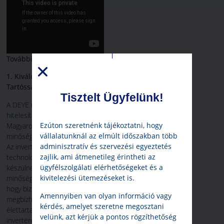
További előnyök
1. Kiváló Minőség és
Tartósság
Tisztelt Ügyfelünk!
A DEYE napelem inverterek
hitelesített inverterek
Ezúton szeretnénk tájékoztatni, hogy
Magyarországon, termékeiket a
vállalatunknál az elmúlt időszakban több
minőség és a tartósság vezérli.
adminisztratív és szervezési egyeztetés
Az inverterek a legújabb
zajlik, ami átmenetileg érintheti az
technológia felhasználásával
ügyfélszolgálati elérhetőségeket és a
készülnek, és szigorú
kivitelezési ütemezéseket is.
minőségellenőrzésen esnek át,
hogy biztosítsák a
Amennyiben van olyan információ vagy
megbízhatóságot és hosszú
kérdés, amelyet szeretne megosztani
élettartamot. Ezáltal a DEYE
velünk, azt kérjük a pontos rögzíthetőség
inverterek hosszú távú