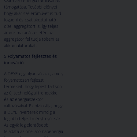
származó energia tárolásának
támogatása. További előnyei
hogy akár szélerőművet is tud
fogadni és csatlakoztatható
dízel aggregátort is, így teljes
áramkimaradás esetén az
aggregátor fel tudja tölteni az
akkumulátorokat.
5.Folyamatos fejlesztés és
innováció
A DEYE egy olyan vállalat, amely
folyamatosan fejleszti
termékeit, hogy lépést tartson
az új technológiai trendekkel
és az energiaszektor
változásaival. Ez biztosítja, hogy
a DEYE inverterek mindig a
legjobb teljesítményt nyújtsák.
Az egyik legjelentősebb
feladata az önellátó napenergia