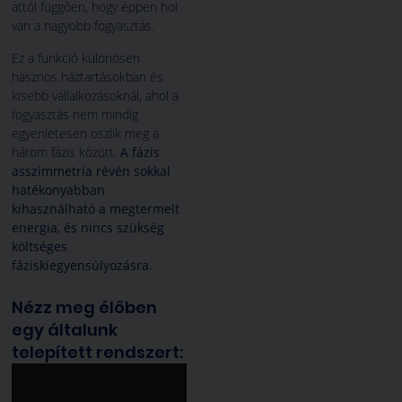
attól függően, hogy éppen hol
van a nagyobb fogyasztás.
Ez a funkció különösen
hasznos háztartásokban és
kisebb vállalkozásoknál, ahol a
fogyasztás nem mindig
egyenletesen oszlik meg a
három fázis között.
A fázis
asszimmetria révén sokkal
hatékonyabban
kihasználható a megtermelt
energia, és nincs szükség
költséges
fáziskiegyensúlyozásra.
Nézz meg élőben
egy általunk
telepített rendszert: