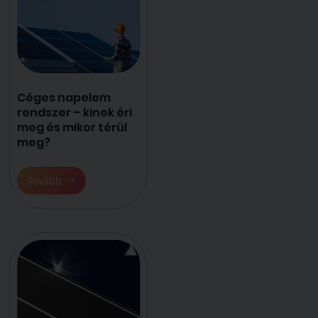
Céges napelem
rendszer – kinek éri
meg és mikor térül
meg?
Tovább