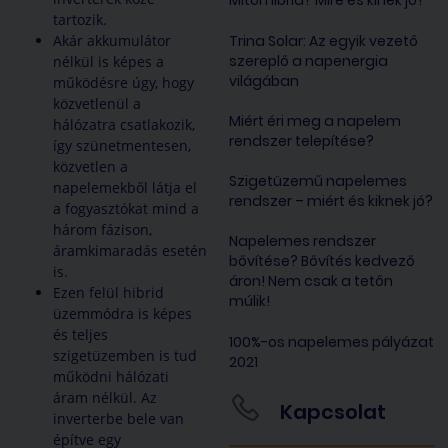
Mitől hibrid? Mire és kinek jó?
tartozik.
Akár akkumulátor
Trina Solar: Az egyik vezető
szereplő a napenergia
nélkül is képes a
világában
működésre úgy, hogy
közvetlenül a
Miért éri meg a napelem
hálózatra csatlakozik,
rendszer telepítése?
így szünetmentesen,
közvetlen a
Szigetüzemű napelemes
napelemekből látja el
rendszer – miért és kiknek jó?
a fogyasztókat mind a
három fázison,
Napelemes rendszer
áramkimaradás esetén
bővítése? Bővítés kedvező
is.
áron! Nem csak a tetőn
Ezen felül hibrid
múlik!
üzemmódra is képes
és teljes
100%-os napelemes pályázat
szigetüzemben is tud
2021
működni hálózati
áram nélkül. Az
Kapcsolat
inverterbe bele van
építve egy