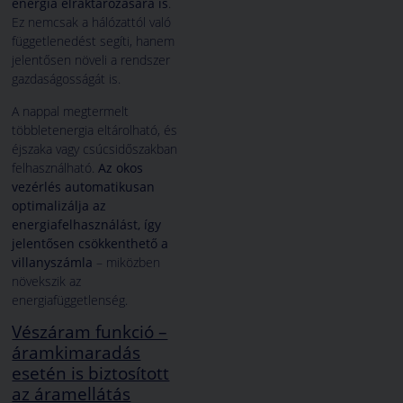
energia elraktározására is
.
Ez nemcsak a hálózattól való
függetlenedést segíti, hanem
jelentősen növeli a rendszer
gazdaságosságát is.
A nappal megtermelt
többletenergia eltárolható, és
éjszaka vagy csúcsidőszakban
felhasználható.
Az okos
vezérlés automatikusan
optimalizálja az
energiafelhasználást, így
jelentősen csökkenthető a
villanyszámla
– miközben
növekszik az
energiafüggetlenség.
Vészáram funkció –
áramkimaradás
esetén is biztosított
az áramellátás