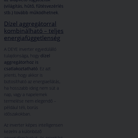
(világítás, hűtő, fűtésvezérlés
stb.) tovább működhetnek
.
Dízel aggregátorral
kombinálható – teljes
energiafüggetlenség
A DEYE inverter egyedülálló
tulajdonsága, hogy
dízel
aggregátorhoz is
csatlakoztatható
. Ez azt
jelenti, hogy akkor is
biztosítható az energiaellátás,
ha hosszabb ideig nem süt a
nap, vagy a napelemek
termelése nem elegendő –
például téli, borús
időszakokban.
Az inverter képes intelligensen
kezelni a különböző
energiaforrásokat, és prioritást