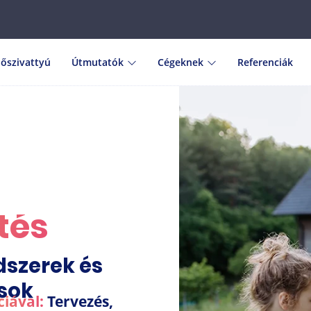
őszivattyú
Útmutatók
Cégeknek
Referenciák
tés
szerek és
sok
ciával:
Tervezés,