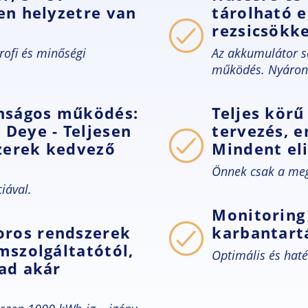
yen helyzetre van
tárolható e
rezsicsökk
profi és minőségi
Az akkumulátor se
működés. Nyáron 
nságos működés:
Teljes körű
 Deye - Teljesen
tervezés, e
zerek kedvező
Mindent el
Önnek csak a megú
iával.
Monitoring 
oros rendszerek
karbantartá
mszolgáltatótól,
Optimális és hat
 ad akár