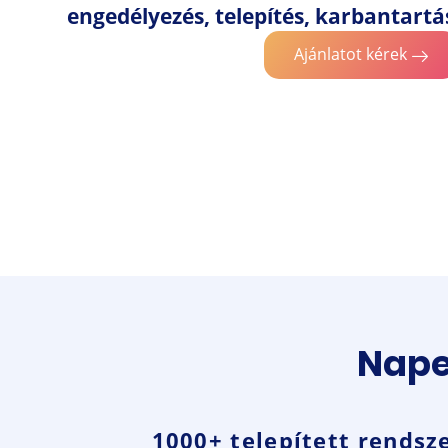
engedélyezés, telepítés, karbantartá
Ajánlatot kérek
Nape
1000+ telepített rendsze