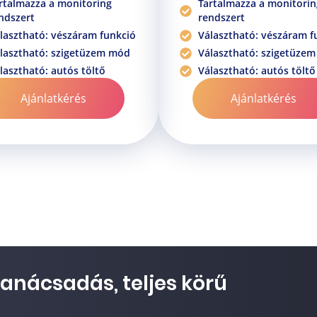
rtalmazza a monitoring
Tartalmazza a monitorin
ndszert
rendszert
lasztható: vészáram funkció
Választható: vészáram f
lasztható: szigetüzem mód
Választható: szigetüze
lasztható: autós töltő
Választható: autós töltő
Ajánlatkérés
Ajánlatkérés
tanácsadás, teljes körű