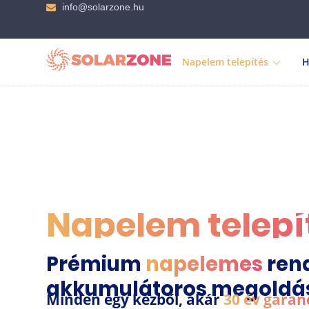
info@solarzone.hu
Napelem telepítés
H
Napelem telepí
Prémium
napelemes
rend
akkumulátoros megoldá
Minden egy kézből, akár
30 év garan