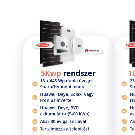
telepítés után is, a rendszered teljes
élettartama alatt.
5Kwp
rendszer
1
13 x 445 Wp dupla üveges
23
Sharp/Hyundai modul
Sh
Huawei, Deye, Solax, vagy
Hu
Fronius inverter
Fr
Huawei, Deye, BYD
Hu
akkumulátor (5-60 kWh)
ak
Akár 30 év garanciával
Ak
Tartalmazza a telepítést
Ta