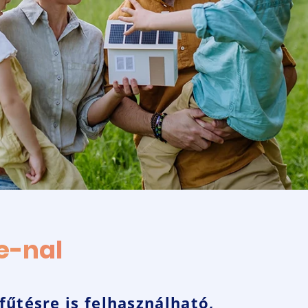
e-nal
fűtésre is felhasználható,