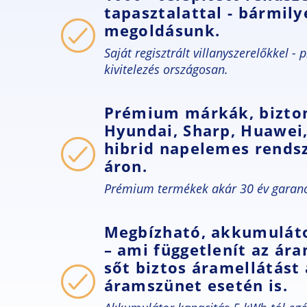
tapasztalattal - bármil
megoldásunk.
Saját regisztrált villanyszerelőkkel - 
kivitelezés országosan.
Prémium márkák, bizto
Hyundai, Sharp, Huawei,
hibrid napelemes rends
áron.
Prémium termékek akár 30 év garanc
Megbízható, akkumulát
– ami függetlenít az ára
sőt biztos áramellátást
áramszünet esetén is.