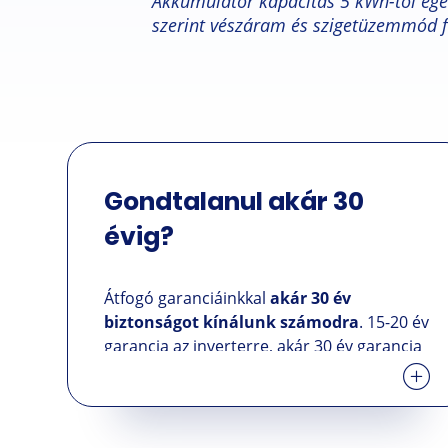
Akkumulátor kapacitás 5 kWh-tól egé
szerint vészáram és szigetüzemmód f
Gondtalanul akár 30
évig?
Átfogó garanciáinkkal
akár 30 év
biztonságot kínálunk számodra
. 15-20 év
garancia az inverterre, akár 30 év garancia
a napelemekre
és 3+3 év garancia a
napelem telepítésre.
Ezek a kiemelt
garanciaidők biztosítják neked, hogy hosszú
távon is megbízhass napelemes