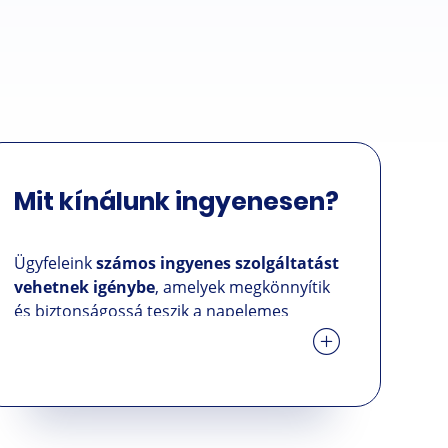
Mit kínálunk ingyenesen?
Ügyfeleink
számos ingyenes szolgáltatást
vehetnek igénybe
, amelyek megkönnyítik
és biztonságossá teszik a napelemes
rendszerek használatának megkezdését.
Ingyenes tanácsadást és
kötelezettségmentes ajánlatot kínálunk,
amelyet az igényeidhez igazítunk. A
SolarZone végigkísér a teljes folyamat