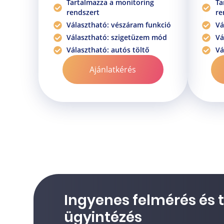
Tartalmazza a monitoring
Ta
rendszert
re
Választható: vészáram funkció
Vá
Választható: szigetüzem mód
Vá
Választható: autós töltő
Vá
Ajánlatkérés
Ingyenes felmérés és 
ügyintézés