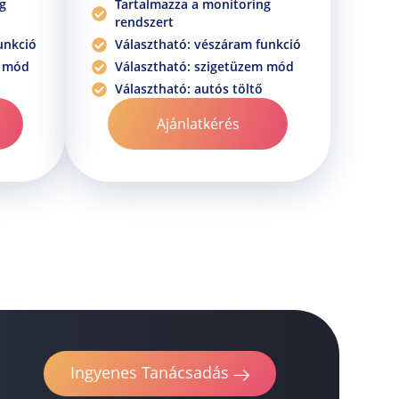
g
Tartalmazza a monitoring
rendszert
unkció
Választható: vészáram funkció
m mód
Választható: szigetüzem mód
Választható: autós töltő
Ajánlatkérés
Ingyenes Tanácsadás