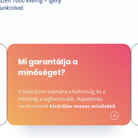
szen 1000 kWh-ig – igény
unkcióval.
Mi garantálja a
minőséget?
A SolarZone számára a biztonság és a
minőség a legfontosabb. Napelemes
rendszereink
kizárólag magas minőségű
komponensekből
állnak, amelyek vezető
márkák, mint a Fronius, Huawei, LG, Sharp,
Hyundai és TrinaSolar termékei, amelyek
tartósságukról és megbízhatóságukról