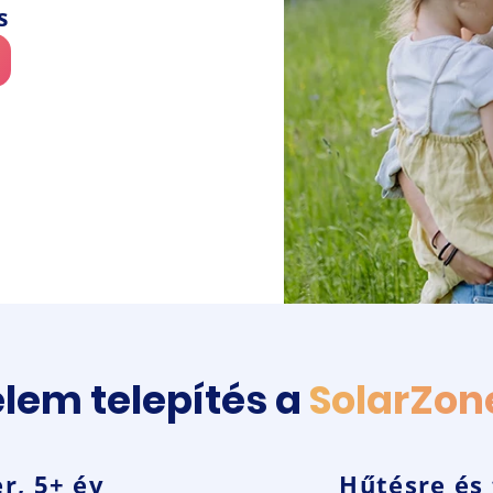
s
lem telepítés a
SolarZon
r, 5+ év
Hűtésre és 