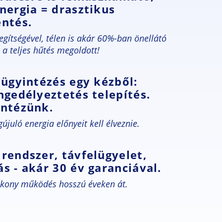
nergia = drasztikus
entés.
gítségével, télen is akár 60%-ban önellátó
a teljes hűtés megoldott!
 ügyintézés egy kézből:
ngedélyeztetés telepítés.
intézünk.
juló energia előnyeit kell élveznie.
rendszer, távfelügyelet,
s - akár 30 év garanciával.
ékony működés hosszú éveken át.