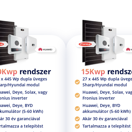
0Kwp
rendszer
15Kwp
rendsz
 x 445 Wp dupla üveges
27 x 445 Wp dupla üveg
arp/Hyundai modul
Sharp/Hyundai modul
awei, Deye, Solax, vagy
Huawei, Deye, Solax, va
onius inverter
Fronius inverter
awei, Deye, BYD
Huawei, Deye, BYD
kumulátor (5-60 kWh)
akkumulátor (5-60 kWh)
ár 30 év garanciával
Akár 30 év garanciával
rtalmazza a telepítést
Tartalmazza a telepítést