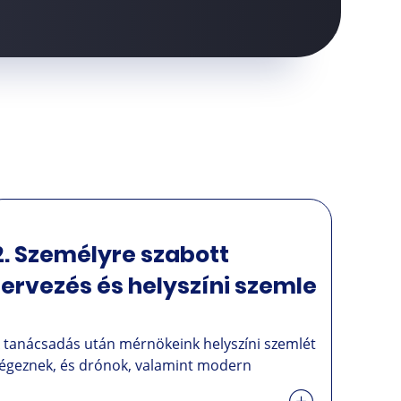
2. Személyre szabott
tervezés és helyszíni szemle
 tanácsadás után mérnökeink helyszíni szemlét
égeznek, és drónok, valamint modern
zoftverek segítségével készítenek egy részletes