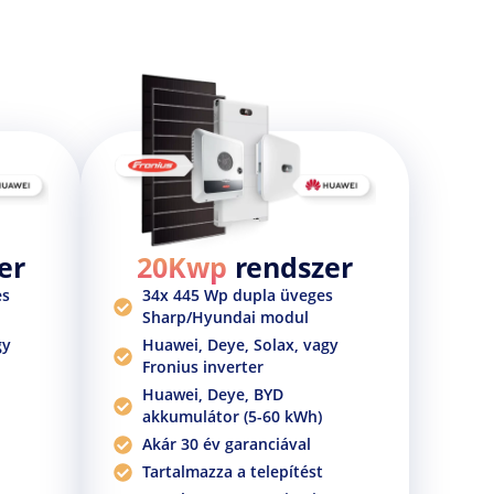
telepítése jelentős beruházást jelent,
rugalmas finanszírozási és fizetési
lehetőségeket is kínálunk
, amelyek
lehetővé teszik a beruházást kényelmes
módon.
er
20Kwp
rendszer
es
34x 445 Wp dupla üveges
Sharp/Hyundai modul
gy
Huawei, Deye, Solax, vagy
Fronius inverter
Huawei, Deye, BYD
akkumulátor (5-60 kWh)
Akár 30 év garanciával
Tartalmazza a telepítést