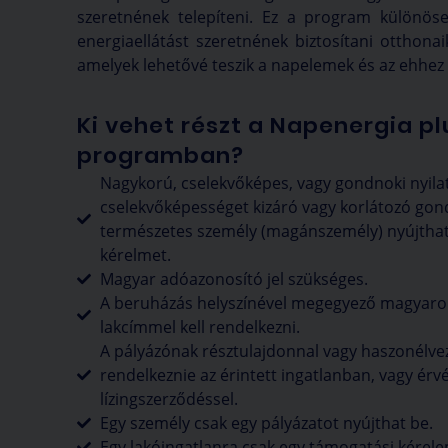
szeretnének telepíteni. Ez a program különös
energiaellátást szeretnének biztosítani otthon
amelyek lehetővé teszik a napelemek és az ehhez 
Ki vehet részt a Napenergia pl
programban?
Nagykorú, cselekvőképes, vagy gondnoki nyilat
cselekvőképességet kizáró vagy korlátozó gon
természetes személy (magánszemély) nyújtha
kérelmet.
Magyar adóazonosító jel szükséges.
A beruházás helyszínével megegyező magyaror
lakcímmel kell rendelkezni.
A pályázónak résztulajdonnal vagy haszonélveze
rendelkeznie az érintett ingatlanban, vagy érv
lízingszerződéssel.
Egy személy csak egy pályázatot nyújthat be.
Egy lakóingatlanra csak egy támogatási kérel