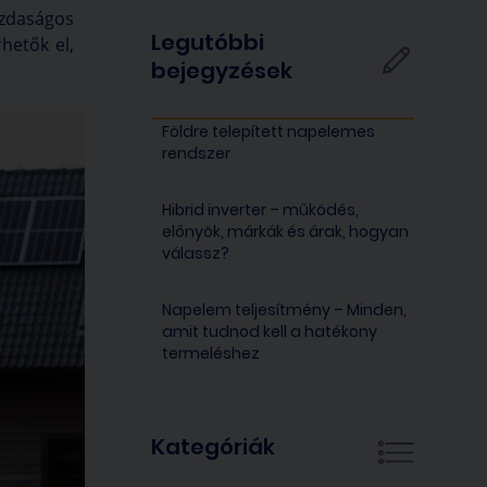
azdaságos
Legutóbbi
hetők el,
bejegyzések
Földre telepített napelemes
rendszer
Hibrid inverter – működés,
előnyök, márkák és árak, hogyan
válassz?
Napelem teljesítmény – Minden,
amit tudnod kell a hatékony
termeléshez
Kategóriák