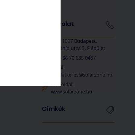
Kapcsolat
Cím: 1097 Budapest,
énik, a
Vágóhíd utca 3. F épület
Tel: +36 70 635 0487
Email:
ajanlatkeres@solarzone.hu
Weboldal:
www.solarzone.hu
Címkék