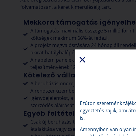
folyamatosan, a keret kimerüléséig tart.
Mekkora támogatás igényelhe
A támogatás maximális összege 5 millió forint
költségek maximum 66%-át fedezi.
A projekt megvalósítására 24 hónap áll rende
okirat hatálybalépésétől.
A napelem panelek teljesítménye nem haladha
teljesítményének 120%-át.
Kötelező vállalások:
A beruházás önerejének biztosítása.
A rendszer üzembe helyezése, ami magában fog
igénybejelentést, a csatlakozási engedély megs
Ezúton szeretnénk tájéko
szerződés aláírását a szolgáltatóval.
egyeztetés zajlik, ami át
Egyéb feltételek:
is.
Csak új beruházás támogatható, meglévő rend
átalakítása vagy cseréje nem.
Amennyiben van olyan in