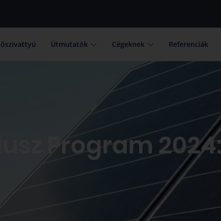
őszivattyú
Útmutatók
Cégeknek
Referenciák
lusz Program 2024