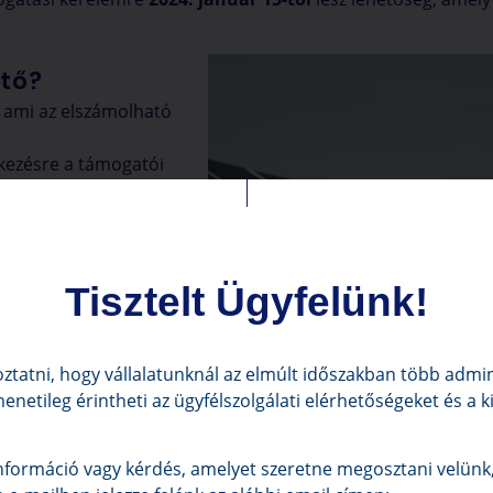
tő?
, ami az elszámolható
lkezésre a támogatói
tja meg az inverter
Tisztelt Ügyfelünk!
lalja az
zerzését és az új
ztatni, hogy vállalatunknál az elmúlt időszakban több admini
menetileg érintheti az ügyfélszolgálati elérhetőségeket és a 
szer bővítése,
formáció vagy kérdés, amelyet szeretne megosztani velünk,