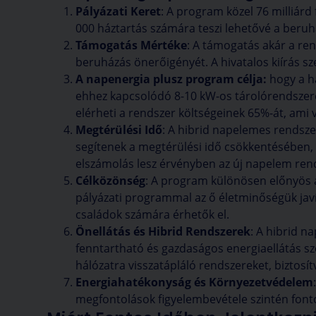
Pályázati Keret
: A program közel 76 milliárd
000 háztartás számára teszi lehetővé a beruház
Támogatás Mértéke
: A támogatás akár a ren
beruházás önerőigényét​​. A hivatalos kiírás s
A napenergia plusz program célja:
hogy a h
ehhez kapcsolódó 8-10 kW-os tárolórendszere
elérheti a rendszer költségeinek 65%-át, ami 
Megtérülési Idő
: A hibrid napelemes rendsz
segítenek a megtérülési idő csökkentésében, 
elszámolás lesz érvényben az új napelem rends
Célközönség
: A program különösen előnyös a
pályázati programmal az ő életminőségük javí
családok számára érhetők el​​.
Önellátás és Hibrid Rendszerek
: A hibrid n
fenntartható és gazdaságos energiaellátás s
hálózatra visszatápláló rendszereket, biztosítv
Energiahatékonyság és Környezetvédelem
megfontolások figyelembevétele szintén font