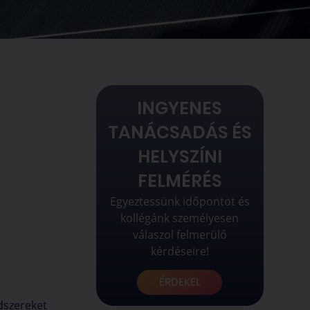
INGYENES
TANÁCSADÁS ÉS
HELYSZÍNI
!
FELMÉRÉS
Egyeztessünk időpontot és
kollégánk személyesen
válaszol felmerülő
kérdéseire!
ÉRDEKEL
dszereket