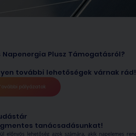
 Napenergia Plusz Támogatásról?
lyen további lehetőségek várnak rád
További pályázatok
udástár
ségmentes tanácsadásunkat!
ül előnyös lehetőség azok számára, akik napelemes ren