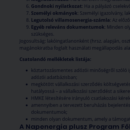
Gondnoki nyilatkozat
: Ha a pályázó cselekv
Személyi okmányok
: Személyi igazolvány, l
Legutolsó villamosenergia-számla
: Az előz
Egyéb releváns dokumentumok
: Minden ol
szükséges.
Jogosultság: lakóingatlanonként (hrsz. alapján, osz
magánokiratba foglalt használati megállapodás alap
Csatolandó mellékletek listája:
köztartozásmentes adózói minőségről szóló 
adózói adatbázisban;
megkötött vállalkozási szerződés költségvetés
hatályossá – a vállalkozási szerződést a sikeres
HMKE létesítésére irányuló csatlakozási kére
amennyiben a tervezett beruházás bejelentés
dokumentumok;
minden olyan dokumentum, amely a támogatás
A Napenergia plusz Program Fő