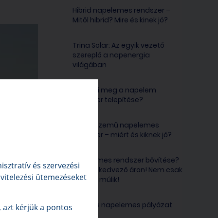
Hibrid napelemes rendszer –
Mitől hibrid? Mire és kinek jó?
Trina Solar: Az egyik vezető
szereplő a napenergia
világában
Miért éri meg a napelem
rendszer telepítése?
Szigetüzemű napelemes
rendszer – miért és kiknek jó?
Napelemes rendszer bővítése?
sztratív és szervezési
Bővítés kedvező áron! Nem csak
kivitelezési ütemezéseket
a tetőn múlik!
100%-os napelemes pályázat
 azt kérjük a pontos
2021