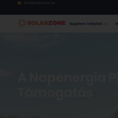
info@solarzone.hu
Napelem telepítés
H
A Napenergia P
Támogatás