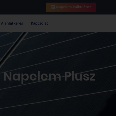
Napelem kalkulátor
Ajánlatkérés
Kapcsolat
: Napelem Plusz