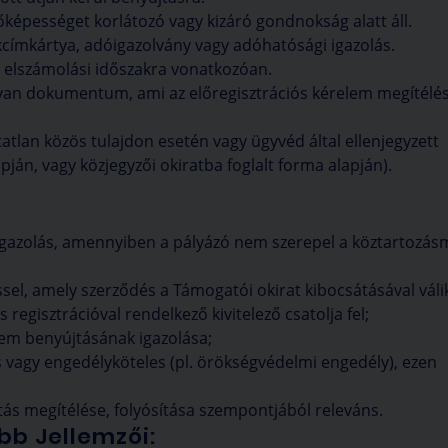
őképességet korlátozó vagy kizáró gondnokság alatt áll.
akcímkártya, adóigazolvány vagy adóhatósági igazolás.
ő elszámolási időszakra vonatkozóan.
yan dokumentum, ami az előregisztrációs kérelem megítélé
tatlan közös tulajdon esetén vagy ügyvéd által ellenjegyzett
ján, vagy közjegyzői okiratba foglalt forma alapján).
igazolás, amennyiben a pályázó nem szerepel a köztartozá
sel, amely szerződés a Támogatói okirat kibocsátásával váli
 regisztrációval rendelkező kivitelező csatolja fel;
lem benyújtásának igazolása;
 vagy engedélyköteles (pl. örökségvédelmi engedély), ezen
 megítélése, folyósítása szempontjából releváns.
bb Jellemzői: