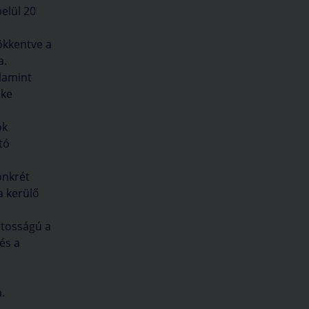
elül 20
sökkentve a
​.
lamint
éke
ok
tó
onkrét
a kerülő
ntosságú a
és a
.