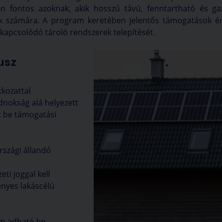
en fontos azoknak, akik hosszú távú, fenntartható és g
aik számára. A program keretében jelentős támogatások ér
kapcsolódó tároló rendszerek telepítését.
usz
kozattal
dnokság alá helyezett
t be támogatási
szági állandó
ti joggal kell
ényes lakáscélú
em adható be.