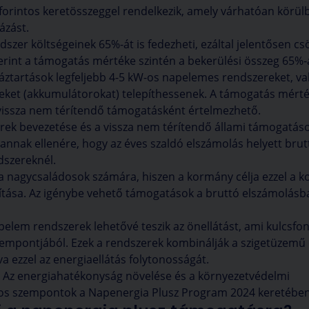
 forintos keretösszeggel rendelkezik, amely várhatóan körülb
ást​​.
dszer költségeinek 65%-át is fedezheti, ezáltal jelentősen c
zerint a támogatás mértéke szintén a bekerülési összeg 65%-a​
áztartások legfeljebb 4-5 kW-os napelemes rendszereket, va
ket (akkumulátorokat) telepíthessenek​​. A támogatás mért
vissza nem térítendő támogatásként értelmezhető​​.
erek bevezetése és a vissza nem térítendő állami támogatás
annak ellenére, hogy az éves szaldó elszámolás helyett brut
zereknél​​.
 nagycsaládosok számára, hiszen a kormány célja ezzel a k
tása​​. Az igénybe vehető támogatások a bruttó elszámolásb
apelem rendszerek lehetővé teszik az önellátást, ami kulcsfo
zempontjából. Ezek a rendszerek kombinálják a szigetüzemű 
a ezzel az energiaellátás folytonosságát​​.
: Az energiahatékonyság növelése és a környezetvédelmi
os szempontok a Napenergia Plusz Program 2024 keretében​​