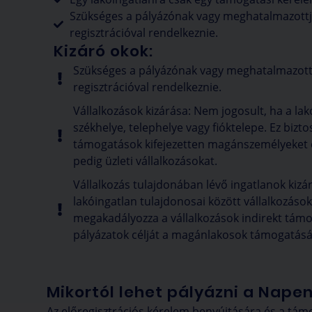
Szükséges a pályázónak vagy meghatalmazott
regisztrációval rendelkeznie.
Kizáró okok:
Szükséges a pályázónak vagy meghatalmazott
regisztrációval rendelkeznie.
Vállalkozások kizárása: Nem jogosult, ha a lak
székhelye, telephelye vagy fióktelepe. Ez biztos
támogatások kifejezetten magánszemélyeket
pedig üzleti vállalkozásokat.
Vállalkozás tulajdonában lévő ingatlanok kizá
lakóingatlan tulajdonosai között vállalkozások
megakadályozza a vállalkozások indirekt támo
pályázatok célját a magánlakosok támogatásá
Mikortól lehet pályázni a Nap
Az előregisztrációs kérelem benyújtására és a tá