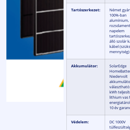
Tartószerkezet:
Német gyá
100%-ban
alumínium, i
rozsdament
napelem
tartószerke
álló szolár 
kábel (szük
mennyiség)
Akkumulátor:
SolarEdge
HomeBatte
Niedervolt
akkumuláto
választható:
kWh teljesí
lithium vas 
energiatáro
10 év garan
Védelem:
DC 1000V
túlfeszültsé