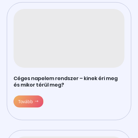
Céges napelem rendszer – kinek éri meg
és mikor térül meg?
Tovább