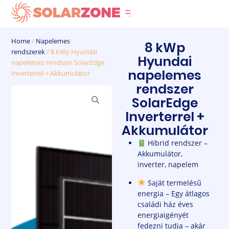
info@solarzone.hu
Home
/
Napelemes
8 kWp
rendszerek
/ 8 kWp Hyundai
Hyundai
napelemes rendszer SolarEdge
napelemes
Inverterrel + Akkumulátor
rendszer
SolarEdge
Inverterrel +
Akkumulátor
Hibrid rendszer –
Akkumulátor,
inverter, napelem
Saját termelésű
energia – Egy átlagos
családi ház éves
energiaigényét
fedezni tudja – akár