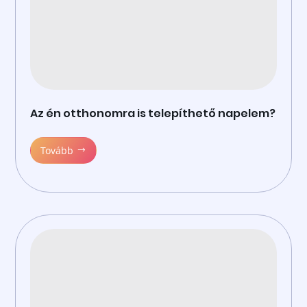
Az én otthonomra is telepíthető napelem?
Tovább