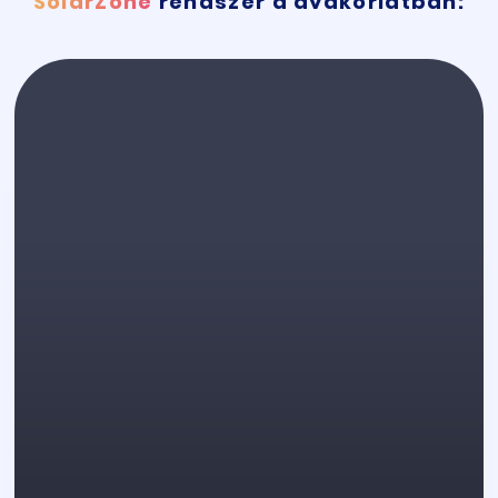
SolarZone
rendszer a gyakorlatban: