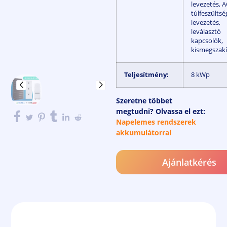
levezetés, A
túlfeszültsé
levezetés,
leválasztó
kapcsolók,
kismegszak
Teljesítmény:
8 kWp
Szeretne többet
megtudni? Olvassa el ezt:
Napelemes rendszerek
akkumulátorral
Ajánlatkérés