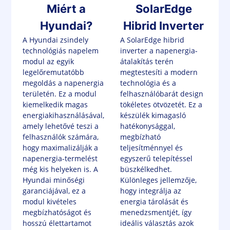
Miért a
SolarEdge
Hyundai?
Hibrid Inverter
A Hyundai zsindely
A SolarEdge hibrid
technológiás napelem
inverter a napenergia-
modul az egyik
átalakítás terén
legelőremutatóbb
megtestesíti a modern
megoldás a napenergia
technológia és a
területén. Ez a modul
felhasználóbarát design
kiemelkedik magas
tökéletes ötvözetét. Ez a
energiakihasználásával,
készülék kimagasló
amely lehetővé teszi a
hatékonysággal,
felhasználók számára,
megbízható
hogy maximalizálják a
teljesítménnyel és
napenergia-termelést
egyszerű telepítéssel
még kis helyeken is. A
büszkélkedhet.
Hyundai minőségi
Különleges jellemzője,
garanciájával, ez a
hogy integrálja az
modul kivételes
energia tárolását és
megbízhatóságot és
menedzsmentjét, így
hosszú élettartamot
ideális választás azok