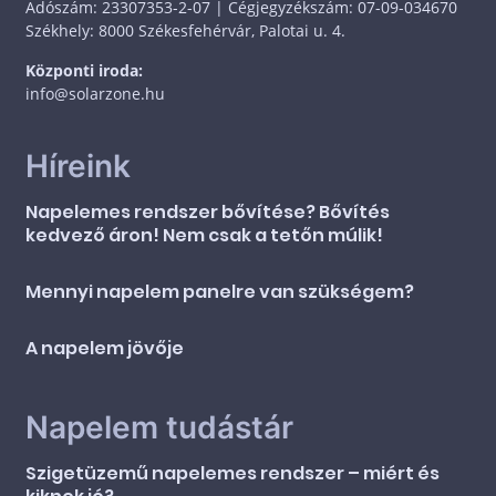
Adószám: 23307353-2-07 | Cégjegyzékszám: 07-09-034670
Székhely: 8000 Székesfehérvár, Palotai u. 4.
Központi iroda:
info@solarzone.hu
Híreink
Napelemes rendszer bővítése? Bővítés
kedvező áron! Nem csak a tetőn múlik!
Mennyi napelem panelre van szükségem?
A napelem jövője
Napelem tudástár
Szigetüzemű napelemes rendszer – miért és