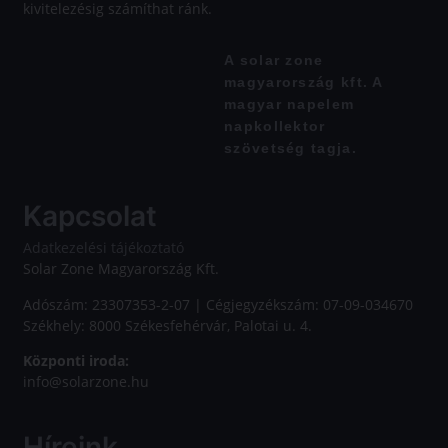
kivitelezésig számíthat ránk.
A solar zone
magyarország kft. A
magyar napelem
napkollektor
szövetség tagja.
Kapcsolat
Adatkezelési tájékoztató
Solar Zone Magyarország Kft.
Adószám: 23307353-2-07 | Cégjegyzékszám: 07-09-034670
Székhely: 8000 Székesfehérvár, Palotai u. 4.
Központi iroda:
info@solarzone.hu
Híreink