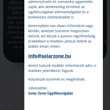
áramszolgáltatónál
telepítünk,
adminisztratív és szervezési egyeztetés
felméri az
tervezzük
történő
beüzemeljük
zajlik, ami átmenetileg érintheti az
ingatlanod,
meg a
engedélyeztetést
az invertert
ügyfélszolgálati elérhetőségeket és a
bátran
panelek
és
és a
kérdezhetsz
elhelyezését,
kivitelezési ütemezéseket is.
papírmunkát
monitoring
tőle, minden
a
Amennyiben van olyan információ vagy
elintézzük.
rendszert,
kérdésedre
kivitelezésről
majd készre
kérdés, amelyet szeretne megosztani
választ ad és
pontos
jelentjük a
velünk, azt kérjük a pontos rögzíthetőség
szakmai
tervet
szolgáltatódnál.
érdekében e-mailben jelezze felénk az
tanácsokkal
készítünk.
alábbi email címen:
lát el.
info@solarzone.hu
Amint tudunk további információt adni, e-
mailben jelentkezni fogunk.
Köszönjük türelmét és megértését.
Napelem tudástár
Üdvözlettel,
Solar Zone Ügyfélszolgálat