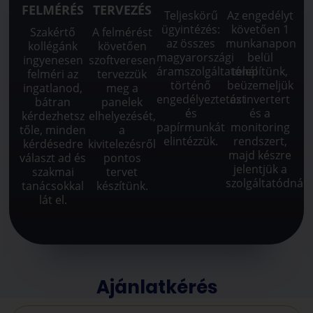
FELMÉRÉS
TERVEZÉS
Teljeskörű
Az engedélyt
ügyintézés:
követően 1
Szakértő
A felmérést
az összes
munkanapon
kollégánk
követően
magyarországi
belül
ingyenesen
szoftveresen
áramszolgáltatónál
telepítünk,
felméri az
tervezzük
történő
beüzemeljük
ingatlanod,
meg a
engedélyeztetést
az invertert
bátran
panelek
és
és a
kérdezhetsz
elhelyezését,
papírmunkát
monitoring
tőle, minden
a
elintézzük.
rendszert,
kérdésedre
kivitelezésről
majd készre
választ ad és
pontos
jelentjük a
szakmai
tervet
szolgáltatódnál.
tanácsokkal
készítünk.
lát el.
Ajánlatkérés