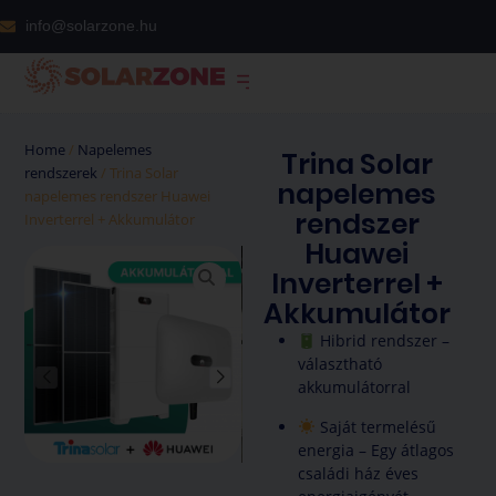
info@solarzone.hu
Home
/
Napelemes
Trina Solar
rendszerek
/ Trina Solar
napelemes
napelemes rendszer Huawei
rendszer
Inverterrel + Akkumulátor
Huawei
Inverterrel +
Akkumulátor
Hibrid rendszer –
választható
akkumulátorral
Saját termelésű
energia – Egy átlagos
családi ház éves