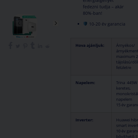
energiaigényét
fedezni tudja – akár
80%-ban!
10-20 év garancia
Hova ajánljuk:
Árnyékos/
árnyékment
maximum 2 
tájolású/dő
felületre
Napelem:
Trina 445W 
keretes,
monokristá
napelem
15 év garan
Inverter:
Huawei hibr
smart inver
10 év garanc
bővíthető 1