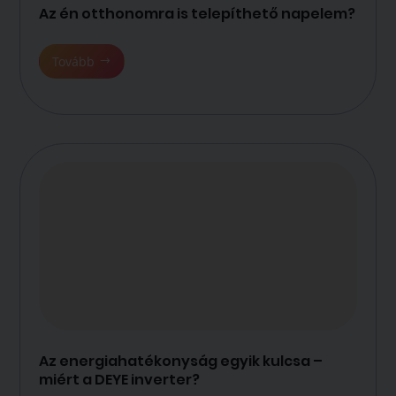
Az én otthonomra is telepíthető napelem?
Tovább
Az energiahatékonyság egyik kulcsa –
miért a DEYE inverter?