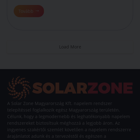
Tovább
Load More
A Solar Zone Magyarország Kft. napelem rendszer
telepítéssel foglalkozik egész Magyarország területén.
Célunk, hogy a legmodernebb és leghatékonyabb napelem
rendszereket biztosítsuk méghozzá a legjobb áron. Az
ingyenes szakértői szemlét követően a napelem rendszerre
árajánlatot adunk és a tervezéstől és egészen a