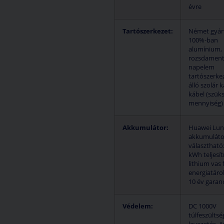
évre
Tartószerkezet:
Német gyá
100%-ban
alumínium, i
rozsdament
napelem
tartószerke
álló szolár 
kábel (szük
mennyiség)
Akkumulátor:
Huawei Lun
akkumuláto
választható:
kWh teljesí
lithium vas 
energiatáro
10 év garan
Védelem:
DC 1000V
túlfeszültsé