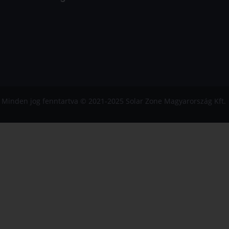
Minden jog fenntartva © 2021-2025 Solar Zone Magyarország Kft.