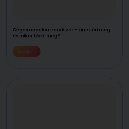
Céges napelem rendszer – kinek éri meg
és mikor térül meg?
Tovább