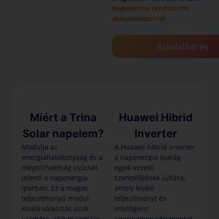
Napelemes rendszerek
akkumulátorral
Ajánlatkérés
Miért a Trina
Huawei Hibrid
Solar napelem?
Inverter
Modulja az
A Huawei hibrid inverter
energiahatékonyság és a
a napenergia iparág
megbízhatóság csúcsát
egyik vezető
jelenti a napenergia
szereplőjének újítása,
iparban. Ez a magas
amely kiváló
teljesítményű modul
teljesítményt és
kiváló választás azok
intelligens
számára, akik maximális
energiamenedzsmentet