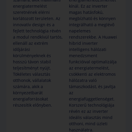
energiatermelést
kínál. Ez az inverter
szeretnének elérni
magas hatásfokú,
korlátozott területen. Az
megbízható és könnyen
innovatív design és a
integrálható a meglévő
fejlett technológia révén
napelemes
a modul rendkívül tartós,
rendszerekbe. A Huawei
ellenáll az extrém
hibrid inverter
időjárási
intelligens hálózati
körülményeknek és
menedzsment
hosszú távon stabil
funkcióival optimalizálja
teljesítményt nyújt.
az energiatermelést,
Tökéletes választás
csökkenti az elektromos
otthonok, vállalatok
hálózatra való
számára, akik a
támaszkodást, és javítja
környezetbarát
az
energiaforrásokat
energiafüggetlenséget.
részesítik előnyben.
Korszerű technológiája
révén ez az inverter
ideális választás mind
otthoni, mind üzleti
használatra.