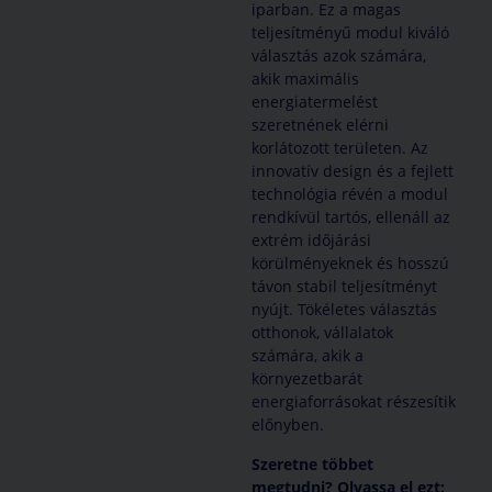
iparban. Ez a magas
teljesítményű modul kiváló
választás azok számára,
akik maximális
energiatermelést
szeretnének elérni
korlátozott területen. Az
innovatív design és a fejlett
technológia révén a modul
rendkívül tartós, ellenáll az
extrém időjárási
körülményeknek és hosszú
távon stabil teljesítményt
nyújt. Tökéletes választás
otthonok, vállalatok
számára, akik a
környezetbarát
energiaforrásokat részesítik
előnyben.
Szeretne többet
megtudni? Olvassa el ezt: