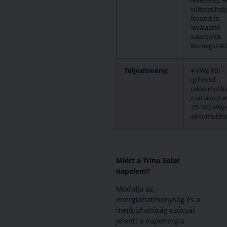
levezetés, A
túlfeszültsé
levezetés,
leválasztó
kapcsolók,
kismegszak
Teljesítmény:
4 kWp-től –
ig hibrid
(akkumulát
csatlakozta
25-100 kWp-
akkumulátor
Miért a Trina Solar
napelem?
Modulja az
energiahatékonyság és a
megbízhatóság csúcsát
jelenti a napenergia