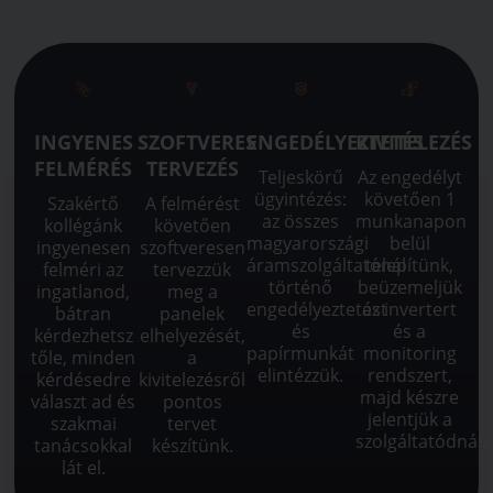
INGYENES
SZOFTVERES
ENGEDÉLYEZTETÉS
KIVITELEZÉS
FELMÉRÉS
TERVEZÉS
Teljeskörű
Az engedélyt
ügyintézés:
követően 1
Szakértő
A felmérést
az összes
munkanapon
kollégánk
követően
magyarországi
belül
ingyenesen
szoftveresen
áramszolgáltatónál
telepítünk,
felméri az
tervezzük
történő
beüzemeljük
ingatlanod,
meg a
engedélyeztetést
az invertert
bátran
panelek
és
és a
kérdezhetsz
elhelyezését,
papírmunkát
monitoring
tőle, minden
a
elintézzük.
rendszert,
kérdésedre
kivitelezésről
majd készre
választ ad és
pontos
jelentjük a
szakmai
tervet
szolgáltatódnál.
tanácsokkal
készítünk.
lát el.