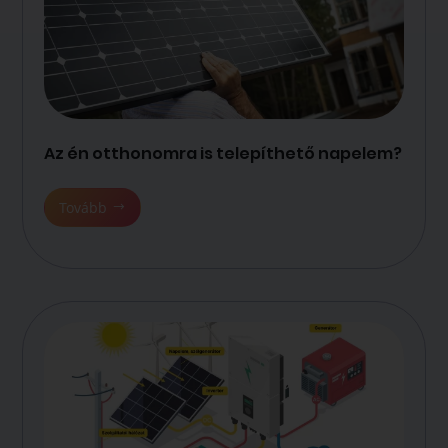
Az én otthonomra is telepíthető napelem?
Tovább