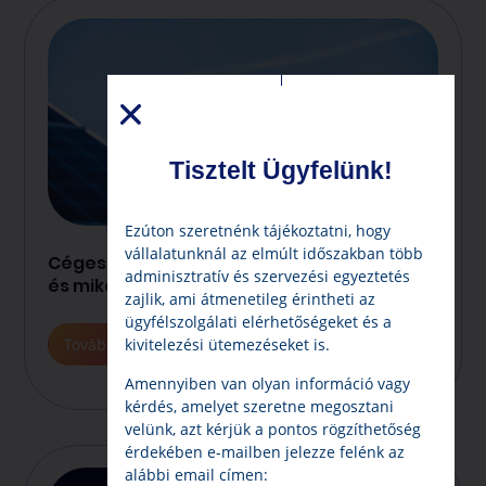
Tisztelt Ügyfelünk!
Ezúton szeretnénk tájékoztatni, hogy
vállalatunknál az elmúlt időszakban több
Céges napelem rendszer – kinek éri meg
adminisztratív és szervezési egyeztetés
és mikor térül meg?
zajlik, ami átmenetileg érintheti az
ügyfélszolgálati elérhetőségeket és a
Tovább
kivitelezési ütemezéseket is.
Amennyiben van olyan információ vagy
kérdés, amelyet szeretne megosztani
velünk, azt kérjük a pontos rögzíthetőség
érdekében e-mailben jelezze felénk az
alábbi email címen: