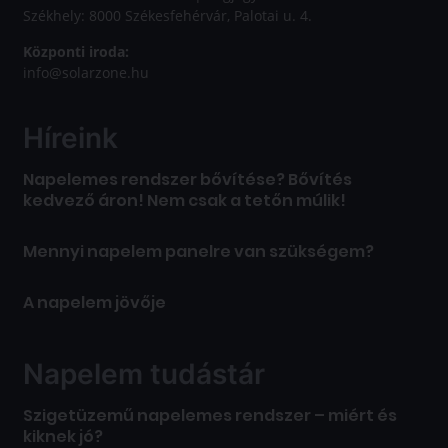
Székhely: 8000 Székesfehérvár, Palotai u. 4.
Központi iroda:
info@solarzone.hu
Híreink
Napelemes rendszer bővítése? Bővítés
kedvező áron! Nem csak a tetőn múlik!
Mennyi napelem panelre van szükségem?
A napelem jövője
Napelem tudástár
Szigetüzemű napelemes rendszer – miért és
kiknek jó?