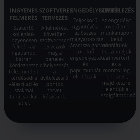
INGYENES
SZOFTVERES
ENGEDÉLYEZTETÉS
KIVITELEZÉS
FELMÉRÉS
TERVEZÉS
Teljeskörű
Az engedélyt
ügyintézés:
követően 1
Szakértő
A felmérést
az összes
munkanapon
kollégánk
követően
magyarországi
belül
ingyenesen
szoftveresen
áramszolgáltatónál
telepítünk,
felméri az
tervezzük
történő
beüzemeljük
ingatlanod,
meg a
engedélyeztetést
az invertert
bátran
panelek
és
és a
kérdezhetsz
elhelyezését,
papírmunkát
monitoring
tőle, minden
a
elintézzük.
rendszert,
kérdésedre
kivitelezésről
majd készre
választ ad és
pontos
jelentjük a
szakmai
tervet
szolgáltatódnál.
tanácsokkal
készítünk.
lát el.