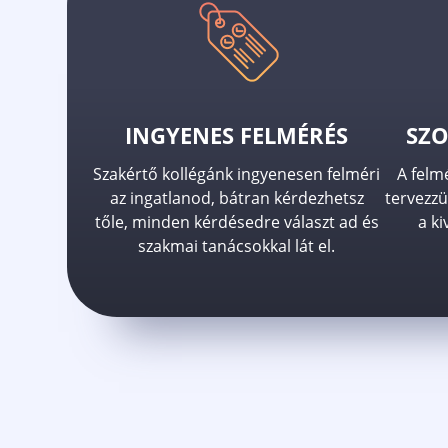
INGYENES FELMÉRÉS
SZO
Szakértő kollégánk ingyenesen felméri
A felm
az ingatlanod, bátran kérdezhetsz
tervezzü
tőle, minden kérdésedre választ ad és
a ki
szakmai tanácsokkal lát el.