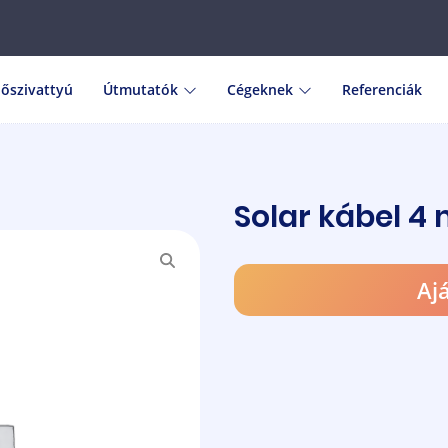
őszivattyú
Útmutatók
Cégeknek
Referenciák
Solar kábel 4
Aj