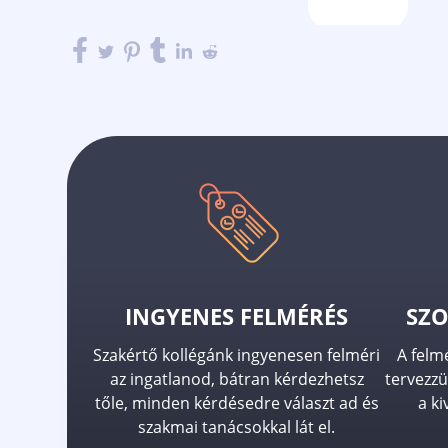
INGYENES FELMÉRÉS
SZO
Szakértő kollégánk ingyenesen felméri
A felm
az ingatlanod, bátran kérdezhetsz
tervezzü
tőle, minden kérdésedre választ ad és
a ki
szakmai tanácsokkal lát el.