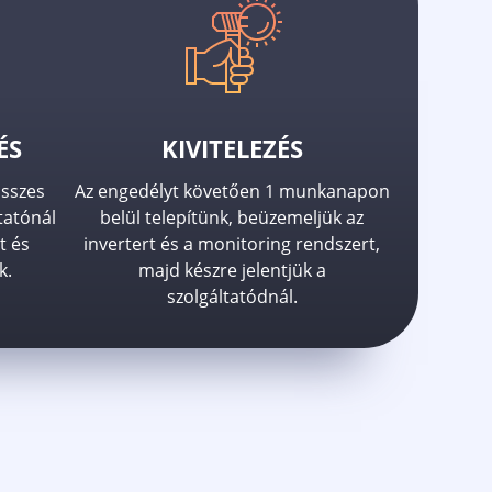
ÉS
KIVITELEZÉS
összes
Az engedélyt követően 1 munkanapon
tatónál
belül telepítünk, beüzemeljük az
t és
invertert és a monitoring rendszert,
k.
majd készre jelentjük a
szolgáltatódnál.