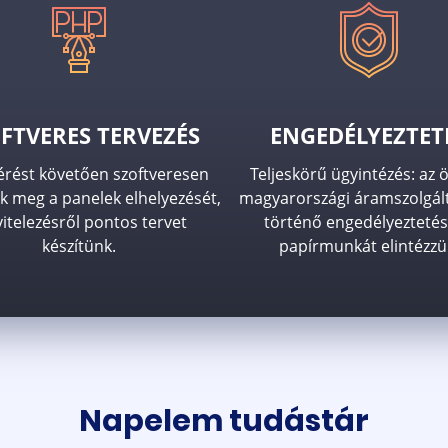
FTVERES TERVEZÉS
ENGEDÉLYEZTET
érést követően szoftveresen
Teljeskörű ügyintézés: az 
k meg a panelek elhelyezését,
magyarországi áramszolgál
vitelezésről pontos tervet
történő engedélyeztetés
készítünk.
papírmunkát elintézzü
Napelem tudástár