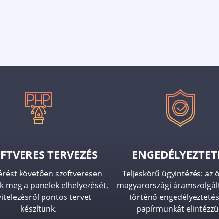
FTVERES TERVEZÉS
ENGEDÉLYEZTET
érést követően szoftveresen
Teljeskörű ügyintézés: az 
k meg a panelek elhelyezését,
magyarországi áramszolgál
vitelezésről pontos tervet
történő engedélyeztetés
készítünk.
papírmunkát elintézzü