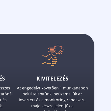
ÉS
KIVITELEZÉS
összes
Az engedélyt követően 1 munkanapon
tatónál
belül telepítünk, beüzemeljük az
t és
invertert és a monitoring rendszert,
k.
majd készre jelentjük a