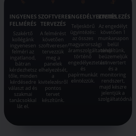
INGYENES
SZOFTVERES
ENGEDÉLYEZTETÉS
KIVITELEZÉS
FELMÉRÉS
TERVEZÉS
Teljeskörű
Az engedélyt
ügyintézés:
követően 1
Szakértő
A felmérést
az összes
munkanapon
kollégánk
követően
magyarországi
belül
ingyenesen
szoftveresen
áramszolgáltatónál
telepítünk,
felméri az
tervezzük
történő
beüzemeljük
ingatlanod,
meg a
engedélyeztetést
az invertert
bátran
panelek
és
és a
kérdezhetsz
elhelyezését,
papírmunkát
monitoring
tőle, minden
a
elintézzük.
rendszert,
kérdésedre
kivitelezésről
majd készre
választ ad és
pontos
jelentjük a
szakmai
tervet
szolgáltatódnál.
tanácsokkal
készítünk.
lát el.