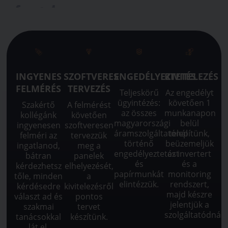
INGYENES
SZOFTVERES
ENGEDÉLYEZTETÉS
KIVITELEZÉS
FELMÉRÉS
TERVEZÉS
Teljeskörű
Az engedélyt
ügyintézés:
követően 1
Szakértő
A felmérést
az összes
munkanapon
kollégánk
követően
magyarországi
belül
ingyenesen
szoftveresen
áramszolgáltatónál
telepítünk,
felméri az
tervezzük
történő
beüzemeljük
ingatlanod,
meg a
engedélyeztetést
az invertert
bátran
panelek
és
és a
kérdezhetsz
elhelyezését,
papírmunkát
monitoring
tőle, minden
a
elintézzük.
rendszert,
kérdésedre
kivitelezésről
majd készre
választ ad és
pontos
jelentjük a
szakmai
tervet
szolgáltatódnál.
tanácsokkal
készítünk.
lát el.