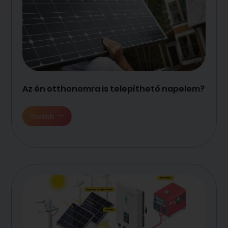
Az én otthonomra is telepíthető napelem?
Tovább