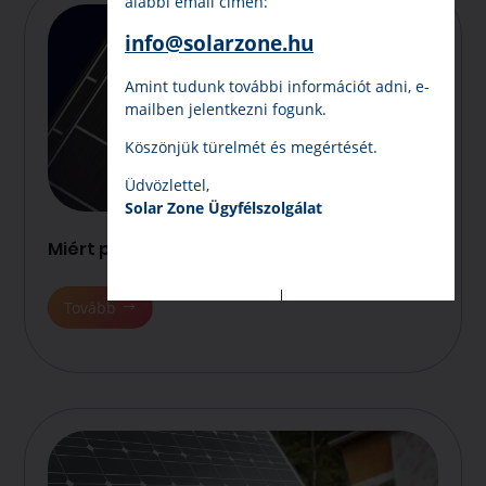
alábbi email címen:
info@solarzone.hu
Amint tudunk további információt adni, e-
mailben jelentkezni fogunk.
Köszönjük türelmét és megértését.
Üdvözlettel,
Solar Zone Ügyfélszolgálat
Miért pont a Hyundai?
Tovább