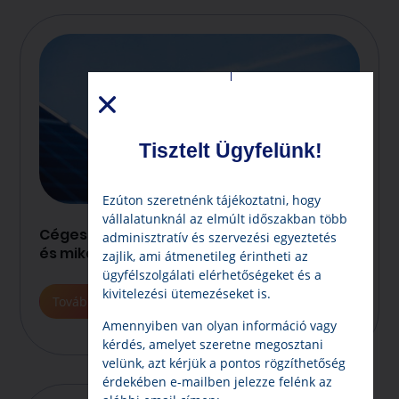
Tisztelt Ügyfelünk!
Ezúton szeretnénk tájékoztatni, hogy
vállalatunknál az elmúlt időszakban több
Céges napelem rendszer – kinek éri meg
adminisztratív és szervezési egyeztetés
és mikor térül meg?
zajlik, ami átmenetileg érintheti az
ügyfélszolgálati elérhetőségeket és a
kivitelezési ütemezéseket is.
Tovább
Amennyiben van olyan információ vagy
kérdés, amelyet szeretne megosztani
velünk, azt kérjük a pontos rögzíthetőség
érdekében e-mailben jelezze felénk az