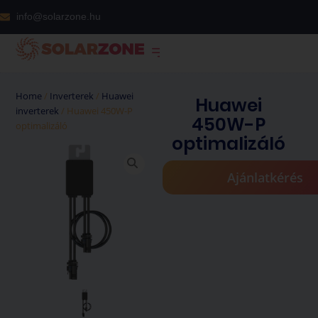
info@solarzone.hu
Home
/
Inverterek
/
Huawei
Huawei
inverterek
/ Huawei 450W-P
450W-P
optimalizáló
optimalizáló
Ajánlatkérés