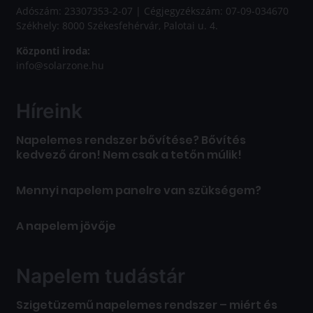
Adószám: 23307353-2-07 | Cégjegyzékszám: 07-09-034670
Székhely: 8000 Székesfehérvár, Palotai u. 4.
Központi iroda:
info@solarzone.hu
Híreink
Napelemes rendszer bővítése? Bővítés
kedvező áron! Nem csak a tetőn múlik!
Mennyi napelem panelre van szükségem?
A napelem jövője
Napelem tudástár
Szigetüzemű napelemes rendszer – miért és