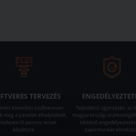
FTVERES TERVEZÉS
ENGEDÉLYEZTET
érést követően szoftveresen
Teljeskörű ügyintézés: az 
k meg a panelek elhelyezését,
magyarországi áramszolgál
vitelezésről pontos tervet
történő engedélyeztetés
készítünk.
papírmunkát elintézzü