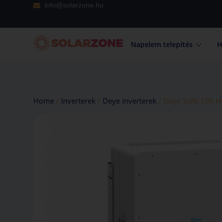
info@solarzone.hu
Napelem telepítés
H
Home
/
Inverterek
/
Deye inverterek
/ Deye SUN-10K Hy