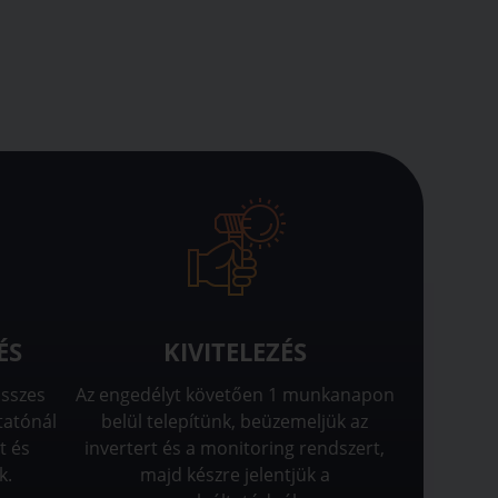
ÉS
KIVITELEZÉS
összes
Az engedélyt követően 1 munkanapon
tatónál
belül telepítünk, beüzemeljük az
t és
invertert és a monitoring rendszert,
k.
majd készre jelentjük a