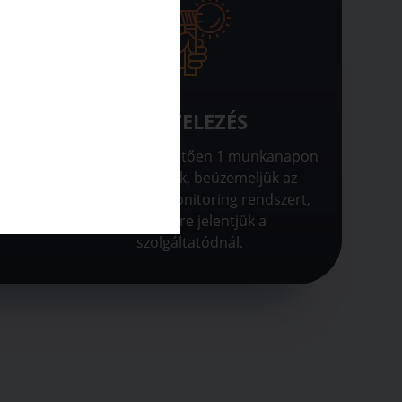
ÉS
KIVITELEZÉS
összes
Az engedélyt követően 1 munkanapon
tatónál
belül telepítünk, beüzemeljük az
t és
invertert és a monitoring rendszert,
k.
majd készre jelentjük a
szolgáltatódnál.