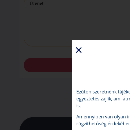
Ezúton szeretnénk tájéko
egyeztetés zajlik, ami át
is.
Amennyiben van olyan in
rögzíthetőség érdekében 