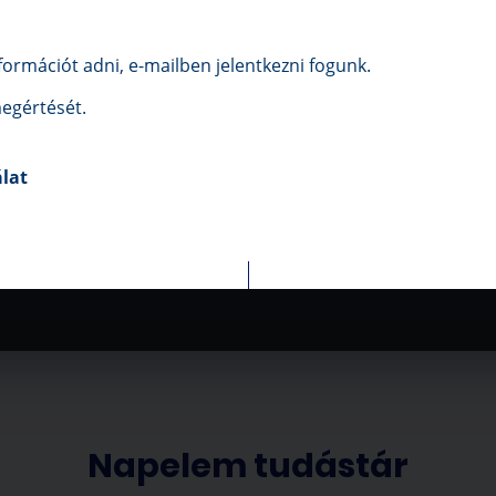
ormációt adni, e-mailben jelentkezni fogunk.
egértését.
FTVERES TERVEZÉS
ENGEDÉLYEZTET
álat
érést követően szoftveresen
Teljeskörű ügyintézés: az 
k meg a panelek elhelyezését,
magyarországi áramszolgál
vitelezésről pontos tervet
történő engedélyeztetés
készítünk.
papírmunkát elintézzü
Napelem tudástár