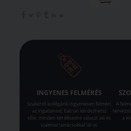
INGYENES FELMÉRÉS
SZO
Szakértő kollégánk ingyenesen felméri
A felm
az ingatlanod, bátran kérdezhetsz
tervezzü
tőle, minden kérdésedre választ ad és
a ki
szakmai tanácsokkal lát el.