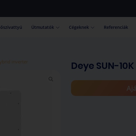
őszivattyú
Útmutatók
Cégeknek
Referenciák
brid inverter
Deye SUN-10K 
Aj