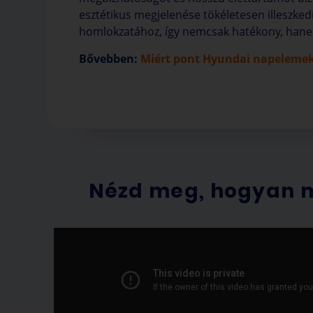
esztétikus megjelenése tökéletesen illeszke
homlokzatához, így nemcsak hatékony, hanem 
Bővebben:
Miért pont Hyundai napeleme
Nézd meg, hogyan 