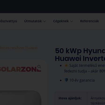
őszivattyú
Útmutatók
Cégeknek
Referenciák
lemes rendszer Huawei
50 kWp Hyund
Huawei Invert
Saját termelésű ener
fedezni tudja – akár 80
10 év garancia
Hova ajánljuk:
Árnyékos
tájolású/