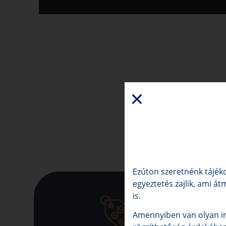
Ezúton szeretnénk tájéko
egyeztetés zajlik, ami át
is.
Amennyiben van olyan in