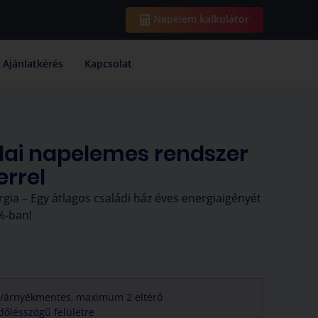
Napelem kalkulátor
Ajánlatkérés
Kapcsolat
ai napelemes rendszer
errel
gia – Egy átlagos családi ház éves energiaigényét
%-ban!
/árnyékmentes, maximum 2 eltérő
dőlésszögű felületre