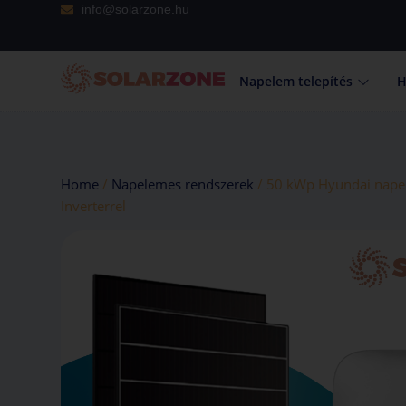
info@solarzone.hu
Napelem telepítés
H
Home
/
Napelemes rendszerek
/ 50 kWp Hyundai nape
Inverterrel