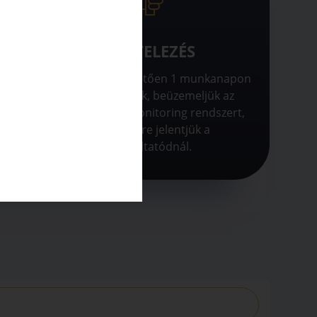
ÉS
KIVITELEZÉS
összes
Az engedélyt követően 1 munkanapon
tatónál
belül telepítünk, beüzemeljük az
t és
invertert és a monitoring rendszert,
k.
majd készre jelentjük a
szolgáltatódnál.