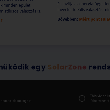
és javítja az energiafüggetl
dik minden épület
inverter ideális választás mi
stílusos választás is.
Bővebben:
Miért pont Huaw
k?
működik egy
SolarZone
rends