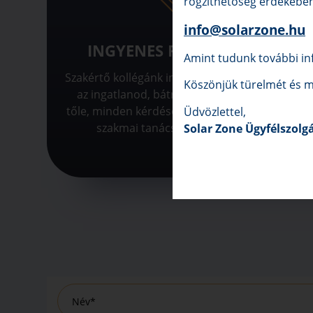
rögzíthetőség érdekében 
info@solarzone.hu
INGYENES FELMÉRÉS
SZO
Amint tudunk további inf
Szakértő kollégánk ingyenesen felméri
A felm
Köszönjük türelmét és m
az ingatlanod, bátran kérdezhetsz
tervezzü
tőle, minden kérdésedre választ ad és
a ki
Üdvözlettel,
szakmai tanácsokkal lát el.
Solar Zone Ügyfélszolg