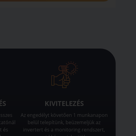
ÉS
KIVITELEZÉS
összes
Az engedélyt követően 1 munkanapon
tatónál
belül telepítünk, beüzemeljük az
t és
invertert és a monitoring rendszert,