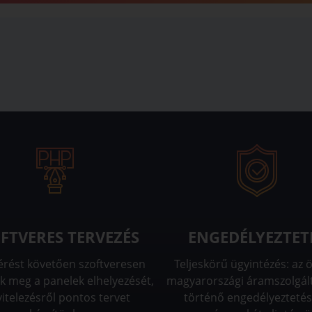
FTVERES TERVEZÉS
ENGEDÉLYEZTET
érést követően szoftveresen
Teljeskörű ügyintézés: az 
k meg a panelek elhelyezését,
magyarországi áramszolgál
vitelezésről pontos tervet
történő engedélyeztetés