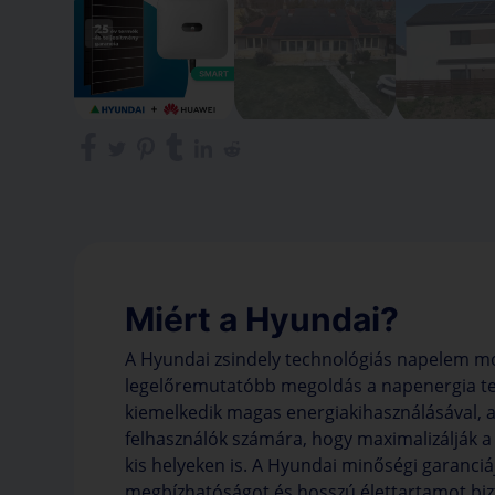
Miért a Hyundai?
A Hyundai zsindely technológiás napelem mo
legelőremutatóbb megoldás a napenergia te
kiemelkedik magas energiakihasználásával, a
felhasználók számára, hogy maximalizálják 
kis helyeken is. A Hyundai minőségi garanciáj
megbízhatóságot és hosszú élettartamot biz