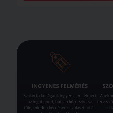
INGYENES FELMÉRÉS
SZO
Szakértő kollégánk ingyenesen felméri
A felm
az ingatlanod, bátran kérdezhetsz
tervezzü
tőle, minden kérdésedre választ ad és
a ki