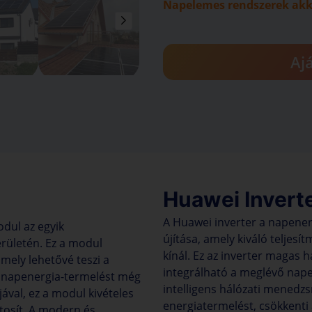
Napelemes rendszerek ak
Aj
Huawei Invert
A Huawei inverter a napener
dul az egyik
újítása, amely kiváló teljes
rületén. Ez a modul
kínál. Ez az inverter magas
mely lehetővé teszi a
integrálható a meglévő nap
a napenergia-termelést még
intelligens hálózati menedzs
ával, ez a modul kivételes
energiatermelést, csökkenti
tosít. A modern és