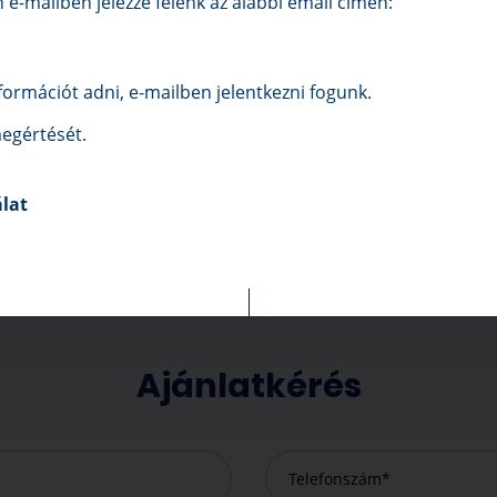
e-mailben jelezze felénk az alábbi email címen:
FTVERES TERVEZÉS
ENGEDÉLYEZTET
ormációt adni, e-mailben jelentkezni fogunk.
érést követően szoftveresen
Teljeskörű ügyintézés: az 
egértését.
k meg a panelek elhelyezését,
magyarországi áramszolgál
vitelezésről pontos tervet
történő engedélyeztetés
készítünk.
papírmunkát elintézzü
álat
Ajánlatkérés