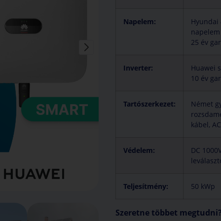
Napelem:
Hyundai 4
napelem
25 év ga
Inverter:
Huawei s
10 év ga
Tartószerkezet:
Német gy
rozsdame
kábel, A
Védelem:
DC 1000V 
leválaszt
Teljesítmény:
50 kWp
Szeretne többet megtudni? 