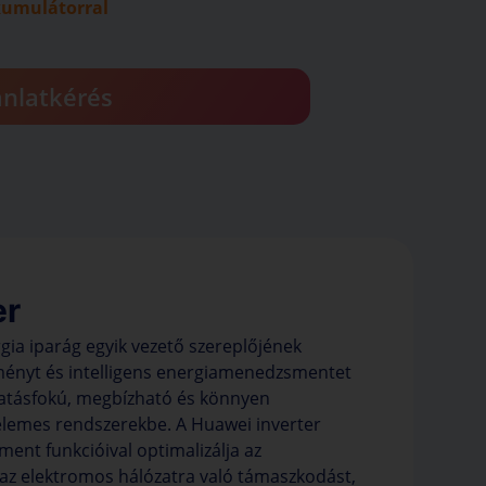
kumulátorral
ánlatkérés
er
gia iparág egyik vezető szereplőjének
ítményt és intelligens energiamenedzsmentet
 hatásfokú, megbízható és könnyen
elemes rendszerekbe. A Huawei inverter
ment funkcióival optimalizálja az
 az elektromos hálózatra való támaszkodást,