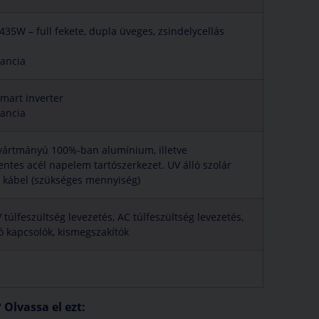
35W – full fekete, dupla üveges, zsindelycellás
rancia
mart inverter
rancia
ártmányú 100%-ban alumínium, illetve
ntes acél napelem tartószerkezet. UV álló szolár
C kábel (szükséges mennyiség)
túlfeszültség levezetés, AC túlfeszültség levezetés,
ó kapcsolók, kismegszakítók
Olvassa el ezt: