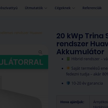
őszivattyú
Útmutatók
Cégeknek
Referenciák
apelemes rendszer Huawei
20 kWp Trina 
rendszer Huawe
Akkumulátor
Hibrid rendszer – v
Saját termelésű ener
fedezni tudja – akár 80
10-20 év garancia
Hova ajánljuk:
Árnyékos
tájolású/