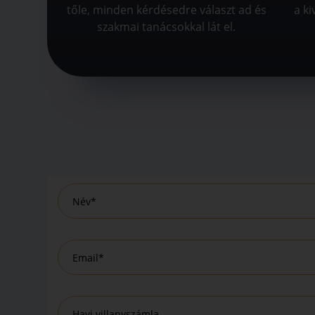
tőle, minden kérdésedre választ ad és
a ki
szakmai tanácsokkal lát el.