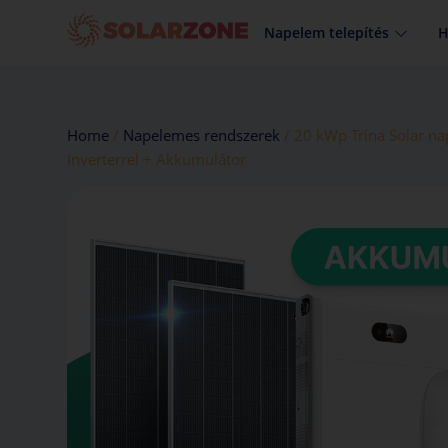
info@solarzone.hu
Napelem telepítés
H
Home
/
Napelemes rendszerek
/ 20 kWp Trina Solar n
Inverterrel + Akkumulátor