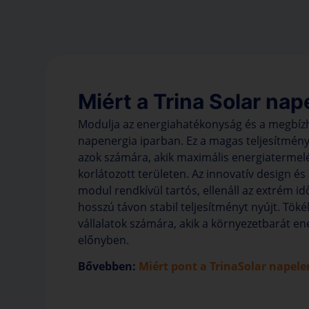
Miért a Trina Solar na
Modulja az energiahatékonyság és a megbízh
napenergia iparban. Ez a magas teljesítmény
azok számára, akik maximális energiatermelé
korlátozott területen. Az innovatív design és 
modul rendkívül tartós, ellenáll az extrém i
hosszú távon stabil teljesítményt nyújt. Töké
vállalatok számára, akik a környezetbarát en
előnyben.
Bővebben:
Miért pont a TrinaSolar napel