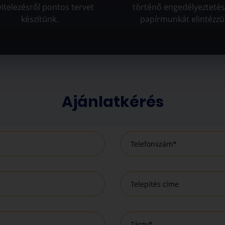
vitelezésről pontos tervet
történő engedélyeztetés
készítünk.
papírmunkát elintézzü
Ajánlatkérés