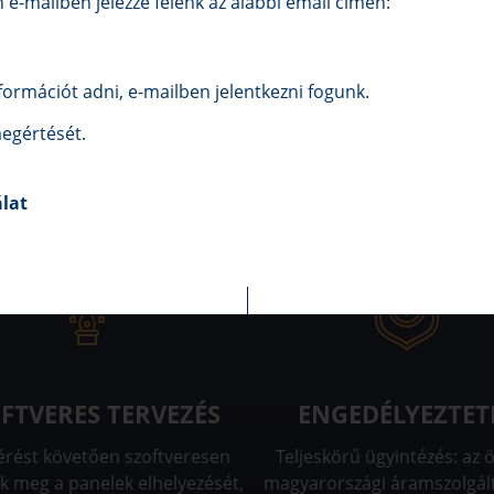
e-mailben jelezze felénk az alábbi email címen:
ormációt adni, e-mailben jelentkezni fogunk.
egértését.
álat
FTVERES TERVEZÉS
ENGEDÉLYEZTET
érést követően szoftveresen
Teljeskörű ügyintézés: az 
k meg a panelek elhelyezését,
magyarországi áramszolgál