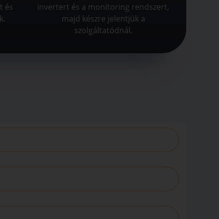
t és
invertert és a monitoring rendszert,
k.
majd készre jelentjük a
szolgáltatódnál.