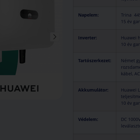
Napelem:
Trina 44
15 év ga
Inverter:
Huawei h
10 év gar
Tartószerkezet:
Német gy
rozsdame
kábel, A
Akkumulátor:
Huawei L
teljesítm
10 év ga
Védelem:
DC 1000V 
leválaszt