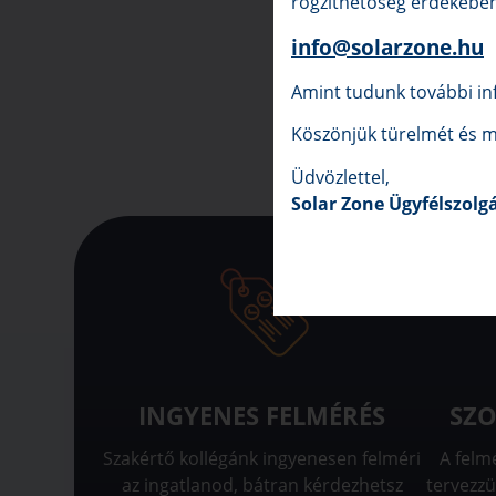
rögzíthetőség érdekében 
info@solarzone.hu
Amint tudunk további inf
Köszönjük türelmét és m
Üdvözlettel,
Solar Zone Ügyfélszolg
INGYENES FELMÉRÉS
SZO
Szakértő kollégánk ingyenesen felméri
A felm
az ingatlanod, bátran kérdezhetsz
tervezzü