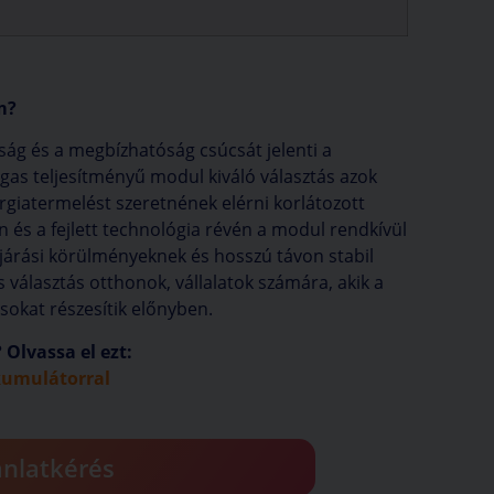
m?
ág és a megbízhatóság csúcsát jelenti a
gas teljesítményű modul kiváló választás azok
rgiatermelést szeretnének elérni korlátozott
gn és a fejlett technológia révén a modul rendkívül
dőjárási körülményeknek és hosszú távon stabil
s választás otthonok, vállalatok számára, akik a
sokat részesítik előnyben.
Olvassa el ezt:
kumulátorral
ánlatkérés