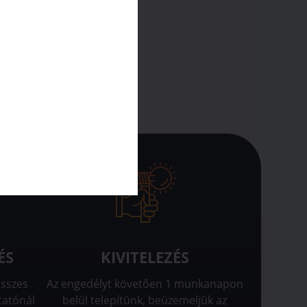
ÉS
KIVITELEZÉS
összes
Az engedélyt követően 1 munkanapon
tatónál
belül telepítünk, beüzemeljük az