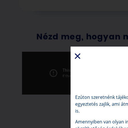
Nézd meg, hogyan 
Ezúton szeretnénk tájéko
egyeztetés zajlik, ami át
is.
Amennyiben van olyan in