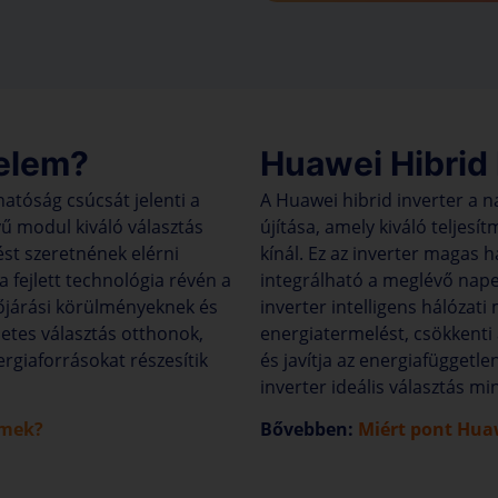
pelem?
Huawei Hibrid 
atóság csúcsát jelenti a
A Huawei hibrid inverter a n
ű modul kiváló választás
újítása, amely kiváló teljes
st szeretnének elérni
kínál. Ez az inverter magas
a fejlett technológia révén a
integrálható a meglévő nap
dőjárási körülményeknek és
inverter intelligens hálózat
letes választás otthonok,
energiatermelést, csökkenti
ergiaforrásokat részesítik
és javítja az energiafüggetl
inverter ideális választás mi
emek?
Bővebben:
Miért pont Huaw