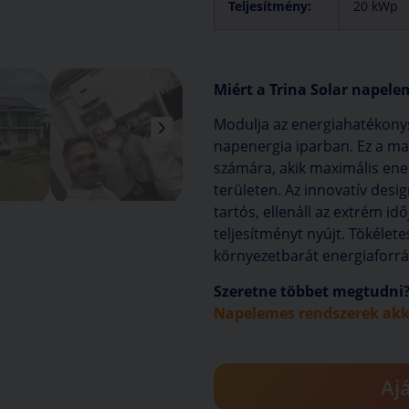
Teljesítmény:
20 kWp
Miért a Trina Solar napele
Modulja az energiahatékonys
napenergia iparban. Ez a ma
számára, akik maximális ene
területen. Az innovatív desi
tartós, ellenáll az extrém i
teljesítményt nyújt. Tökélete
környezetbarát energiaforrá
Szeretne többet megtudni? 
Napelemes rendszerek ak
Aj