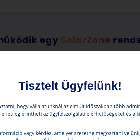
működik egy
SolarZone
rends
Tisztelt Ügyfelünk!
ztatni, hogy vállalatunknál az elmúlt időszakban több admini
menetileg érintheti az ügyfélszolgálati elérhetőségeket és a 
formáció vagy kérdés, amelyet szeretne megosztani velünk,