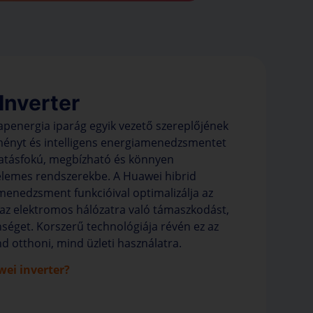
Inverter
apenergia iparág egyik vezető szereplőjének
ítményt és intelligens energiamenedzsmentet
 hatásfokú, megbízható és könnyen
elemes rendszerekbe. A Huawei hibrid
i menedzsment funkcióival optimalizálja az
 az elektromos hálózatra való támaszkodást,
enséget. Korszerű technológiája révén ez az
nd otthoni, mind üzleti használatra.
ei inverter?