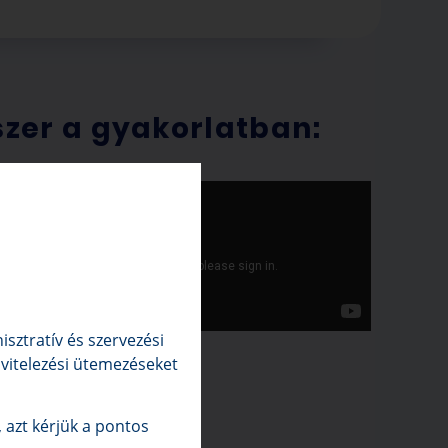
zer a gyakorlatban:
sztratív és szervezési
kivitelezési ütemezéseket
 azt kérjük a pontos