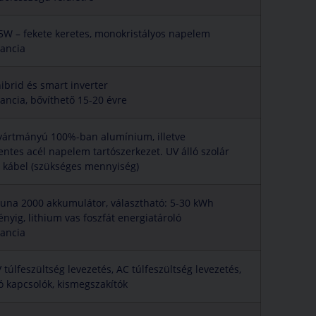
5W – fekete keretes, monokristályos napelem
rancia
ibrid és smart inverter
ancia, bővíthető 15-20 évre
ártmányú 100%-ban alumínium, illetve
ntes acél napelem tartószerkezet. UV álló szolár
C kábel (szükséges mennyiség)
una 2000 akkumulátor, választható: 5-30 kWh
ényig, lithium vas foszfát energiatároló
rancia
túlfeszültség levezetés, AC túlfeszültség levezetés,
ó kapcsolók, kismegszakítók