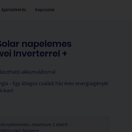
Napelem kalkulátor
Ajánlatkérés
Kapcsolat
Solar napelemes
i Inverterrel +
álasztható akkumulátorral
gia – Egy átlagos családi ház éves energiaigényét
%-ban!
/árnyékmentes, maximum 2 eltérő
dőlésszögű felületre