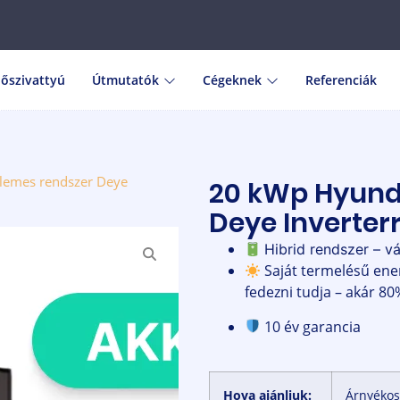
őszivattyú
Útmutatók
Cégeknek
Referenciák
lemes rendszer Deye
20 kWp Hyund
Deye Inverter
Hibrid rendszer – v
Saját termelésű ener
fedezni tudja – akár 80
10 év garancia
Hova ajánljuk:
Árnyékos