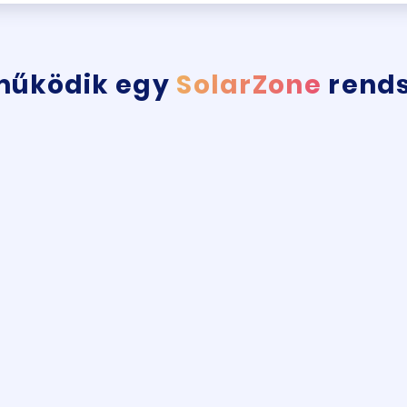
működik egy
SolarZone
rends