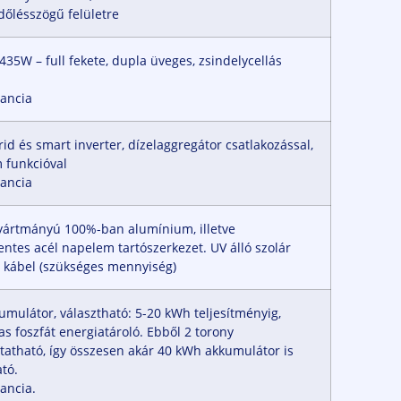
dőlésszögű felületre
35W – full fekete, dupla üveges, zsindelycellás
rancia
id és smart inverter, dízelaggregátor csatlakozással,
 funkcióval
rancia
ártmányú 100%-ban alumínium, illetve
ntes acél napelem tartószerkezet. UV álló szolár
C kábel (szükséges mennyiség)
umulátor, választható: 5-20 kWh teljesítményig,
as foszfát energiatároló. Ebből 2 torony
ztatható, így összesen akár 40 kWh akkumulátor is
ató.
ancia.