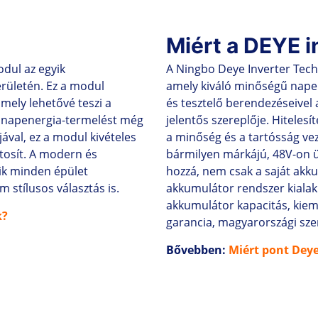
Miért a DEYE i
dul az egyik
A Ningbo Deye Inverter Techn
rületén. Ez a modul
amely kiváló minőségű napel
mely lehetővé teszi a
és tesztelő berendezéseivel 
a napenergia-termelést még
jelentős szereplője. Hiteles
ával, ez a modul kivételes
a minőség és a tartósság vez
tosít. A modern és
bármilyen márkájú, 48V-on 
dik minden épület
hozzá, nem csak a saját akk
stílusos választás is.
akkumulátor rendszer kialak
akkumulátor kapacitás, kieme
k?
garancia, magyarországi szer
Bővebben:
Miért pont Deye