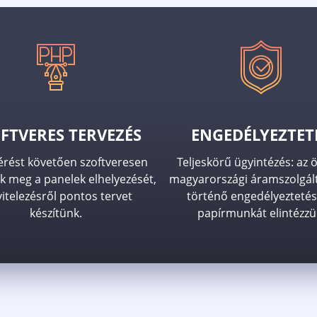
FTVERES TERVEZÉS
ENGEDÉLYEZTET
érést követően szoftveresen
Teljeskörű ügyintézés: az 
k meg a panelek elhelyezését,
magyarországi áramszolgál
vitelezésről pontos tervet
történő engedélyeztetés
készítünk.
papírmunkát elintézzü