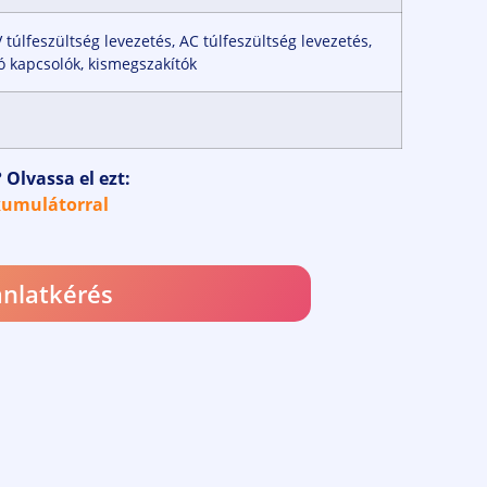
túlfeszültség levezetés, AC túlfeszültség levezetés,
ó kapcsolók, kismegszakítók
Olvassa el ezt:
kumulátorral
ánlatkérés