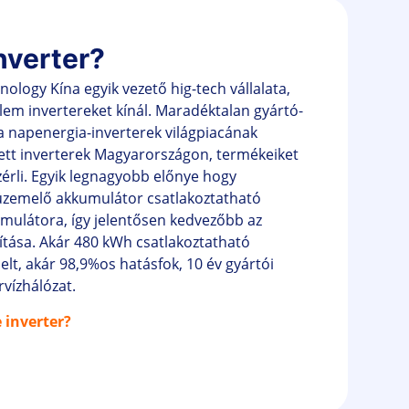
nverter?
ology Kína egyik vezető hig-tech vállalata,
em invertereket kínál. Maradéktalan gyártó-
a napenergia-inverterek világpiacának
ített inverterek Magyarországon, termékeiket
érli. Egyik legnagyobb előnye hogy
üzemelő akkumulátor csatlakoztatható
umulátora, így jelentősen kedvezőbb az
ítása. Akár 480 kWh csatlakoztatható
lt, akár 98,9%os hatásfok, 10 év gyártói
vízhálózat.
 inverter?