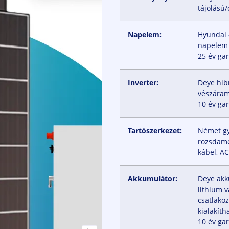
tájolású/
Napelem:
Hyundai 4
napelem
25 év ga
Inverter:
Deye hibr
vészáram
10 év ga
Tartószerkezet:
Német gy
rozsdame
kábel, A
Akkumulátor:
Deye akk
lithium v
csatlako
kialakíth
10 év gar