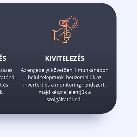
ÉS
KIVITELEZÉS
összes
Az engedélyt követően 1 munkanapon
tatónál
belül telepítünk, beüzemeljük az
t és
invertert és a monitoring rendszert,
k.
majd készre jelentjük a
szolgáltatódnál.