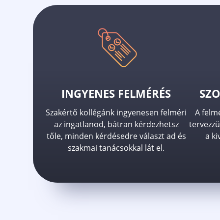
INGYENES FELMÉRÉS
SZO
Szakértő kollégánk ingyenesen felméri
A felm
az ingatlanod, bátran kérdezhetsz
tervezzü
tőle, minden kérdésedre választ ad és
a ki
szakmai tanácsokkal lát el.