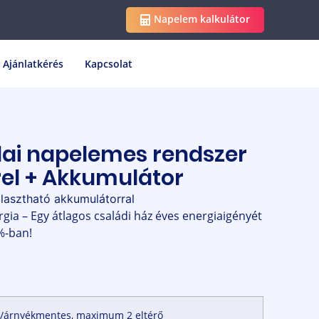
Napelem kalkulátor
Ajánlatkérés
Kapcsolat
ai napelemes rendszer
rel + Akkumulátor
álasztható akkumulátorral
gia – Egy átlagos családi ház éves energiaigényét
%-ban!
/árnyékmentes, maximum 2 eltérő