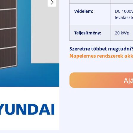
Védelem:
DC 1000V 
leválaszt
Teljesítmény:
20 kWp
Szeretne többet megtudni? 
Napelemes rendszerek ak
Aj