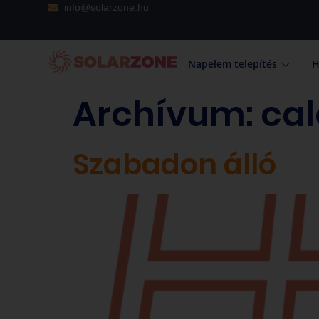
info@solarzone.hu
Napelem telepítés
H
Archívum:
cal
Szabadon álló