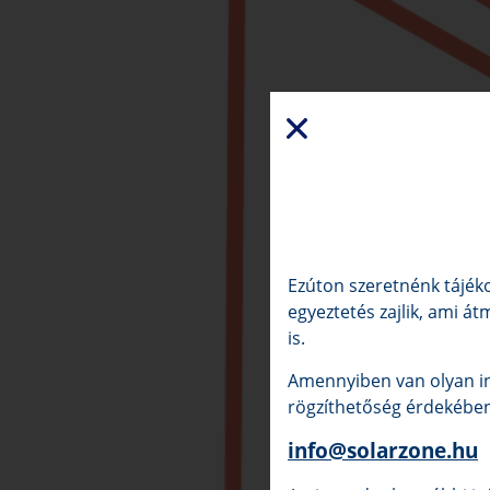
Ezúton szeretnénk tájéko
egyeztetés zajlik, ami át
is.
Amennyiben van olyan in
rögzíthetőség érdekében 
info@solarzone.hu