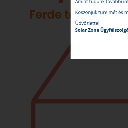
Amint tudunk további inf
Ferde tetőn
Köszönjük türelmét és m
Üdvözlettel,
Solar Zone Ügyfélszolg