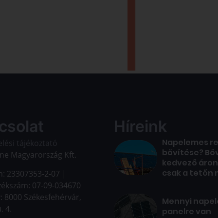
csolat
Híreink
Napelemes r
lési tájékoztató
bővítése? Bő
ne Magyarország Kft.
kedvező áron
csak a tetőn 
: 23307353-2-07 |
zékszám: 07-09-034670
: 8000 Székesfehérvár,
Mennyi nape
. 4.
panelre van