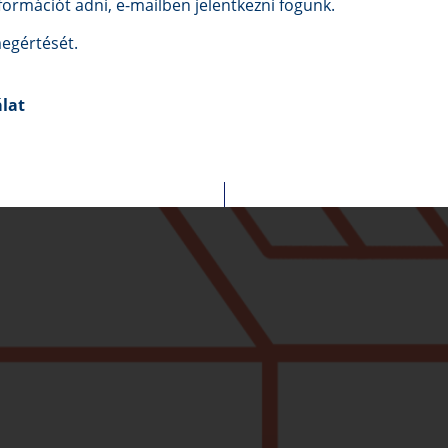
ormációt adni, e-mailben jelentkezni fogunk.
egértését.
álat