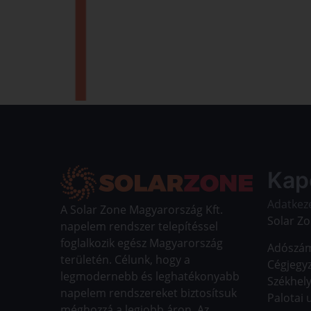
Kap
Adatkeze
A Solar Zone Magyarország Kft.
Solar Zo
napelem rendszer telepítéssel
foglalkozik egész Magyarország
Adószám
területén. Célunk, hogy a
Cégjegy
legmodernebb és leghatékonyabb
Székhely
napelem rendszereket biztosítsuk
Palotai u
méghozzá a legjobb áron. Az