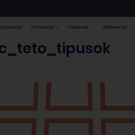
őszivattyú
Útmutatók
Cégeknek
Referenciák
c_teto_tipusok