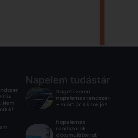
Napelem tudástár
endszer
Szigetüzemű
vítés
napelemes rendszer
! Nem
– miért és kiknek jó?
múlik!
Napelemes
lem
rendszerek
akkumulátorral: